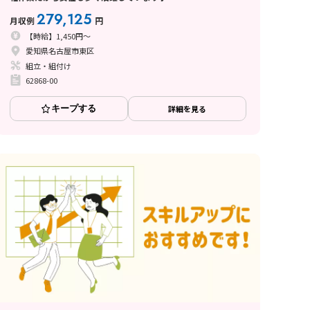
279,125
月収例
円
【時給】1,450円～
愛知県名古屋市東区
組立・組付け
62868-00
キープする
詳細を見る