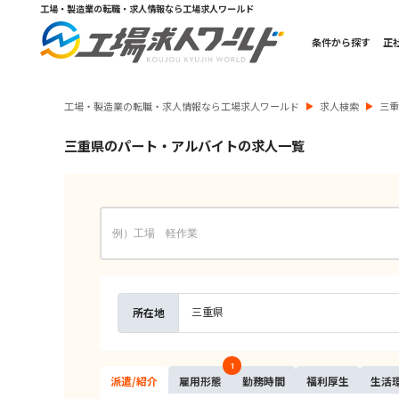
工場・製造業の転職・求人情報なら工場求人ワールド
条件から探す
正
工場・製造業の転職・求人情報なら工場求人ワールド
求人検索
三
三重県のパート・アルバイトの求人一覧
三重県
所在地
1
派遣/
紹介
雇用
形態
勤務
時間
福利
厚生
生活