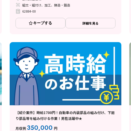
組立・組付け、加工、鋳造・鍛造
62884-00
キープする
詳細を見る
【紹介案件】時給1700円！自動車の内装部品の組み付け、下廻
り部品等を組み付ける作業！男性活躍中★
350,000
月収例
円