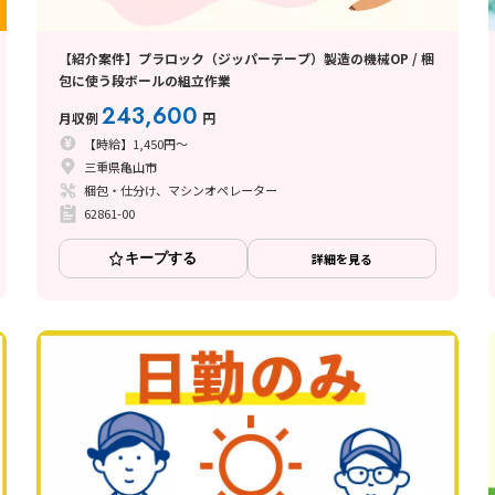
【紹介案件】プラロック（ジッパーテープ）製造の機械OP / 梱
包に使う段ボールの組立作業
243,600
月収例
円
【時給】1,450円～
三重県亀山市
梱包・仕分け、マシンオペレーター
62861-00
キープする
詳細を見る