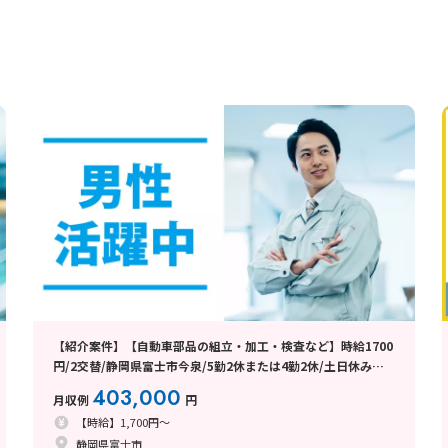
【紹介案件】【自動車部品の組立・加工・検査など】時給1700
円/2交替/静岡県富士市今泉/5勤2休または4勤2休/土日休みま
たはシフト制/未経験歓迎/無期雇用派遣/月収例40.3万円以上
403,000
月収例
円
【時給】1,700円～
静岡県富士市