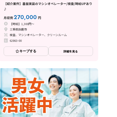
【紹介案件】基盤実装のマシンオペレーター/検査/時給UPあり
♪
270,000
月収例
円
【時給】1,300円～
三重県鈴鹿市
検査、マシンオペレーター、クリーンルーム
62863-00
キープする
詳細を見る