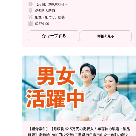
【月給】280,000円～
愛知県大府市
組立・組付け、塗装
62879-00
キープする
詳細を見る
【紹介案件】【月収例42.5万円の高収入！半導体の製造・製品
確認】高時給1900円/2交替/三重県四日市市山之一色町/4勤2休