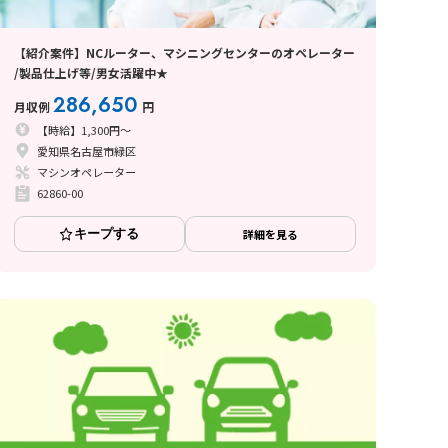
【紹介案件】NCルーター、マシニングセンターのオペレーター
/製品仕上げ等/男女活躍中★
286,650
月収例
円
【時給】1,300円～
愛知県名古屋市緑区
マシンオペレーター
62860-00
キープする
詳細を見る