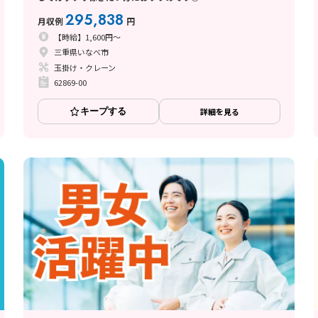
295,838
月収例
円
【時給】1,600円～
三重県いなべ市
玉掛け・クレーン
62869-00
キープする
詳細を見る