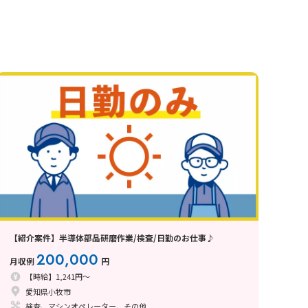
【紹介案件】半導体部品研磨作業/検査/日勤のお仕事♪
200,000
月収例
円
【時給】1,241円～
愛知県小牧市
検査、マシンオペレーター、その他