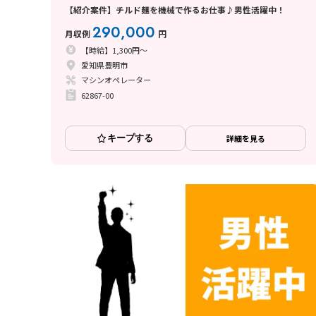
【紹介案件】チルド麺を機械で作るお仕事♪男性活躍中！
290,000
月収例
円
【時給】1,300円～
愛知県豊明市
マシンオペレーター
62867-00
キープする
詳細を見る