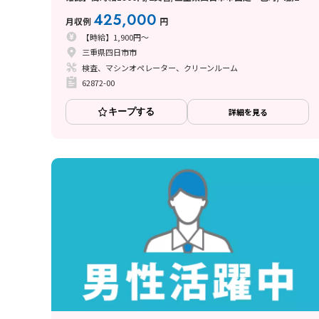
のシフト制/即入寮OKの寮完備/研修期間あり/クリーンルーム/
425,000
月収例
円
男女活躍
【時給】1,900円～
三重県四日市市
検査、マシンオペレーター、クリーンルーム
62872-00
キープする
詳細を見る