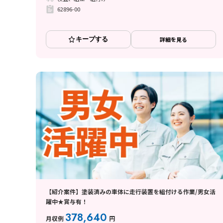
62896-00
キープする
詳細を見る
【紹介案件】塗装済みの車体に走行装置を組付ける作業/男女活
躍中★賞与有！
378,640
月収例
円