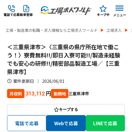
電話で応募
簡単登録
キープ中
メニュー
工場・製造業の転職・求人情報なら工場求人ワールド
工場求人
＜三重県津市＞〈三重県の県庁所在地で働こ
う！〉寮費無料!!/即日入寮可能!!/製造未経験
でも安心の研修!!/精密部品製造工場／【三重
県津市】
案件更新日
2026/06/01
円
313,112
三重県津市
月収例
勤務地
キープする
電話で応募
Webで応募
LINEで応募