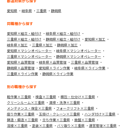
都道府県から探す
愛知県
岐阜県
三重県
静岡県
同職種から探す
愛知県×組立・組付け
岐阜県×組立・組付け
三重県×組立・組付け
静岡県×組立・組付け
愛知県×加工
岐阜県×加工
三重県×加工
静岡県×加工
愛知県×マシンオペレーター
岐阜県×マシンオペレーター
三重県×マシンオペレーター
静岡県×マシンオペレーター
愛知県×品質管理
岐阜県×品質管理
三重県×品質管理
静岡県×品質管理
愛知県×ライン作業
岐阜県×ライン作業
三重県×ライン作業
静岡県×ライン作業
別の職種から探す
軽作業×三重県
検査×三重県
梱包・仕分け×三重県
クリーンルーム×三重県
清掃・洗浄×三重県
メンテナンス・保全×三重県
フォークリフト×三重県
座り作業×三重県
玉掛け・クレーン×三重県
ハンダ付け×三重県
鋳造・鍛造×三重県
立ち作業×三重県
施盤×三重県
溶接×三重県
塗装×三重県
バリ取り×三重県
運営管理×三重県