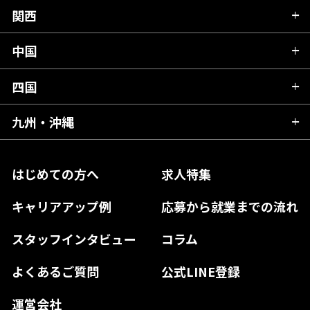
山形県
群馬県
富山県
関西
岐阜県
岩手県
埼玉県
石川県
静岡県
中国
滋賀県
宮城県
千葉県
福井県
愛知県
京都府
四国
広島県
福島県
東京都
山梨県
三重県
大阪府
岡山県
九州・沖縄
愛媛県
神奈川県
長野県
兵庫県
鳥取県
香川県
福岡県
はじめての方へ
求人特集
奈良県
島根県
高知県
佐賀県
キャリアアップ例
応募から就業までの流れ
和歌山県
山口県
徳島県
長崎県
スタッフインタビュー
コラム
大分県
よくあるご質問
公式LINE登録
熊本県
運営会社