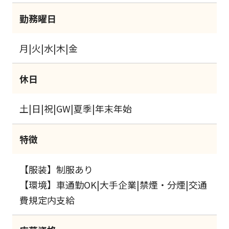
勤務曜日
月|火|水|木|金
休日
土|日|祝|GW|夏季|年末年始
特徴
【服装】制服あり
【環境】車通勤OK|大手企業|禁煙・分煙|交通
費規定内支給