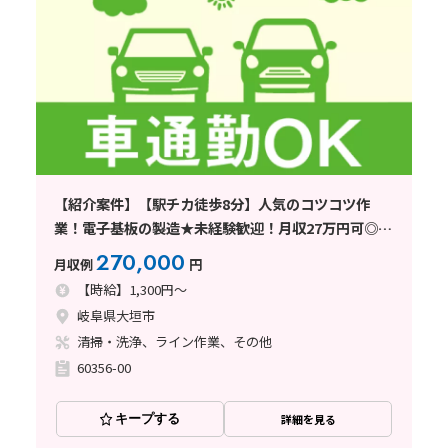
【紹介案件】【駅チカ徒歩8分】人気のコツコツ作
業！電子基板の製造★未経験歓迎！月収27万円可◎社
宅費全額補助
270,000
月収例
円
【時給】1,300円～
岐阜県大垣市
清掃・洗浄、ライン作業、その他
60356-00
キープする
詳細を見る