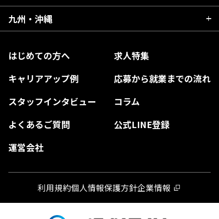
福島県
東京都
山梨県
三重県
大阪府
岡山県
九州・沖縄
愛媛県
神奈川県
長野県
兵庫県
鳥取県
香川県
福岡県
はじめての方へ
求人特集
奈良県
島根県
高知県
佐賀県
キャリアアップ例
応募から就業までの流れ
和歌山県
山口県
徳島県
長崎県
スタッフインタビュー
コラム
大分県
よくあるご質問
公式LINE登録
熊本県
運営会社
宮崎県
鹿児島県
利用規約
個人情報保護方針
企業情報
沖縄県