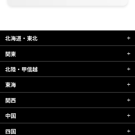
北海道・東北
関東
北海道
青森県
北陸・甲信越
茨城県
秋田県
栃木県
東海
新潟県
山形県
群馬県
富山県
関西
岐阜県
岩手県
埼玉県
石川県
静岡県
中国
滋賀県
宮城県
千葉県
福井県
愛知県
京都府
四国
広島県