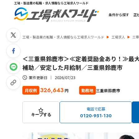
工場・製造業の転職・求人情報なら工場求人ワールド
条件から探す
正
工場・製造業の転職・求人情報なら工場求人ワールド
工場求人
三
＜三重県鈴鹿市＞≪定着奨励金あり！≫最大
補助／安定した月給制／三重県鈴鹿市
2026/07/23
案件更新日
326,643
三重県鈴鹿市
月収例
勤務地
円
電話で応募
0120-951-130
キープする