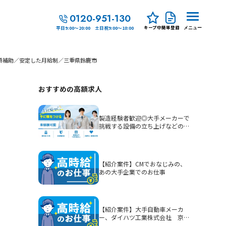
0120-951-130
キープ中
簡単登録
平日9:00～20:00 土日祝9:00～18:00
メニュー
額補助／安定した月給制／三重県鈴鹿市
おすすめの高額求人
製造経験者歓迎◎大手メーカーで
挑戦する設備の立ち上げなどの生
産技術
【紹介案件】CMでおなじみの、
あの大手企業でのお仕事
【紹介案件】大手自動車メーカ
ー、ダイハツ工業株式会社 京都
（大山崎）工場でのお仕事