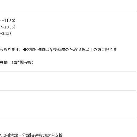
～11:30）
～19:35）
～3:15）
もあります。◆22時～5時は深夜勤務のため18歳以上の方に限りま
労働 10時間程度）
分以内|禁煙・分煙|交通費規定内支給