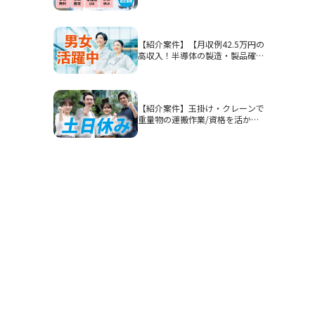
石市/部品加工・表面処理
【紹介案件】【月収例42.5万円の
高収入！半導体の製造・製品確
認】高時給1900円/2交替/三重県
四日市市山之一色町/4勤2休のシ
フト制/即入寮OKの寮完備/研修
期間あり/クリーンルーム/男女活
【紹介案件】玉掛け・クレーンで
躍
重量物の運搬作業/資格を活かし
てガッツリ稼ぎたい方におすすめ
です◎