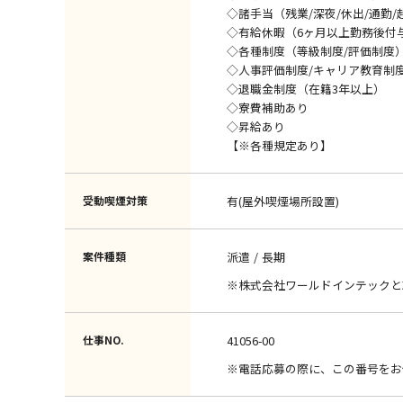
◇諸手当（残業/深夜/休出/通勤/
◇有給休暇（6ヶ月以上勤務後付
◇各種制度（等級制度/評価制度
◇人事評価制度/キャリア教育制
◇退職金制度（在籍3年以上）
◇寮費補助あり
◇昇給あり
【※各種規定あり】
受動喫煙対策
有(屋外喫煙場所設置)
案件種類
派遣
長期
※株式会社ワールドインテックと
仕事NO.
41056-00
※電話応募の際に、この番号をお