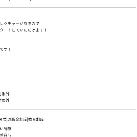
レクチャーがあるので
タートしていただけます！
です！
！
対象外
対象外
保険|退職金制度|教育制度
い制度
◇作業着貸与