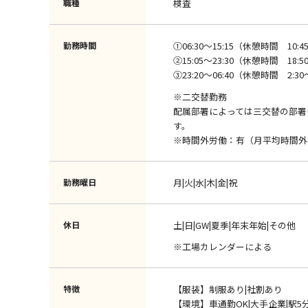
職種
検査
勤務時間
①06:30～15:15（休憩時間 10:45
②15:05～23:30（休憩時間 18:50
③23:20～06:40（休憩時間 2:30
※二交替勤務
配属部署によっては三交替の部署
す。
※時間外労働：有（月平均時間外
勤務曜日
月|火|水|木|金|祝
休日
土|日|GW|夏季|年末年始|その他
※工場カレンダーによる
特徴
【服装】制服あり|社割あり
【環境】車通勤OK|大手企業|駅5