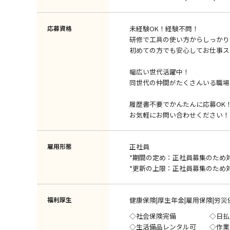
応募資格
未経験OK！経験不問！
研修で工具の使い方からしっかり
初めての方でも安心してお仕事ス
幅広い世代活躍中！
同世代の仲間がたくさんいる職場
履歴書不要でかんたんに応募OK
お気軽にお問い合わせください！
雇用形態
正社員
*期間の定め：正社員募集のため
*更新の上限：正社員募集のため
福利厚生
健康保険|厚生年金|雇用保険|労災
◇社会保険完備 ◇日払
◇生活備品レンタル可 