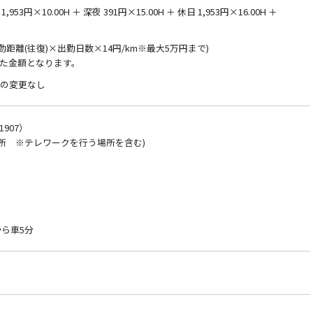
953円×10.00H ＋ 深夜 391円×15.00H ＋ 休日 1,953円×16.00H ＋
通勤距離(往復)×出勤日数×14円/km※最大5万円まで)
た金額となります。
件の変更なし
907）
所 ※テレワークを行う場所を含む)
ら車5分