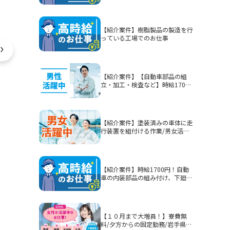
【紹介案件】樹脂製品の製造を行
っている工場でのお仕事
【紹介案件】【自動車部品の組
立・加工・検査など】時給1700
円/2交替/静岡県富士市今泉/5勤2
休または4勤2休/土日休みまたは
シフト制/未経験歓迎/無期雇用派
遣/月収例40.3万円以上
【紹介案件】塗装済みの車体に走
行装置を組付ける作業/男女活躍
中★賞与有！
【紹介案件】時給1700円！自動
車の内装部品の組み付け、下廻り
部品等を組み付ける作業！男性活
躍中★
【１０月まで大増員！】寮費無
料/夕方からの固定勤務/岩手県釜