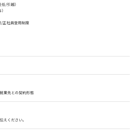
赴任/引越）
与）
）
度/正社員登用制度
就業先との契約形態
伝えください。