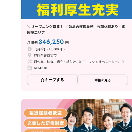
＼ オープニング募集！ ／ 製品の運搬業務｜長期休暇あり｜御
殿場エリア
346,250
月収例
円
【月給】240,000円～
静岡県御殿場市
軽作業、検査、組立・組付け、加工、マシンオペレーター、立ち作業
61242-01
キープする
詳細を見る