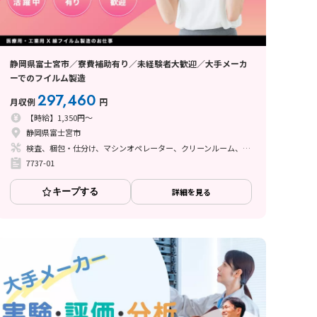
静岡県富士宮市／寮費補助有り／未経験者大歓迎／大手メーカ
ーでのフイルム製造
297,460
月収例
円
【時給】1,350円～
静岡県富士宮市
検査、梱包・仕分け、マシンオペレーター、クリーンルーム、清掃・洗浄、座り作業、立ち作業
7737-01
キープする
詳細を見る