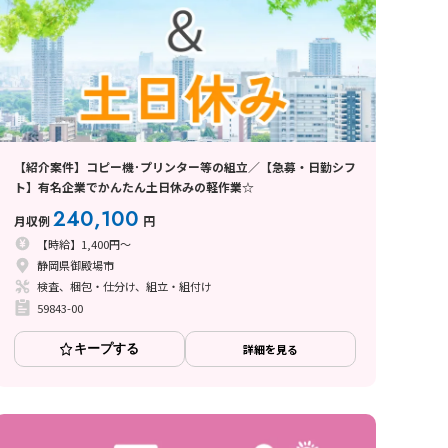
【紹介案件】コピー機･プリンター等の組立／【急募・日勤シフ
ト】有名企業でかんたん土日休みの軽作業☆
240,100
月収例
円
【時給】1,400円～
静岡県御殿場市
検査、梱包・仕分け、組立・組付け
59843-00
キープする
詳細を見る