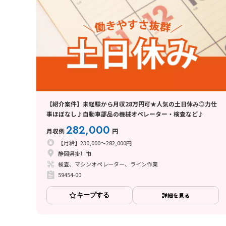
【紹介案件】未経験から月収28万円可★人気の土日休み◎力仕
事ほぼなし♪自動車部品の機械オペレーター・検査など♪
282,000
月収例
円
【月給】230,000～282,000円
静岡県掛川市
検査、マシンオペレーター、ライン作業
59454-00
キープする
詳細を見る