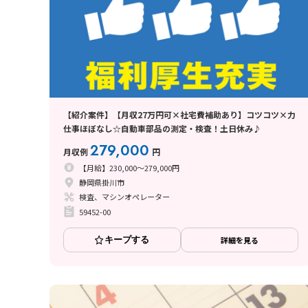
【紹介案件】【月収27万円可×社宅費補助あり】コツコツ×力
仕事ほぼなし☆自動車部品の測定・検査！土日休み♪
279,000
月収例
円
【月給】230,000～279,000円
静岡県掛川市
検査、マシンオペレーター
59452-00
キープする
詳細を見る