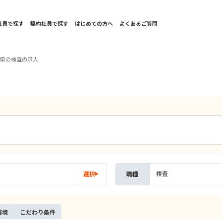
社員で探す
契約社員で探す
はじめての方へ
よくあるご質問
岡県の検査の求人
検査
選択
職種
環境
こだ
わり
条件