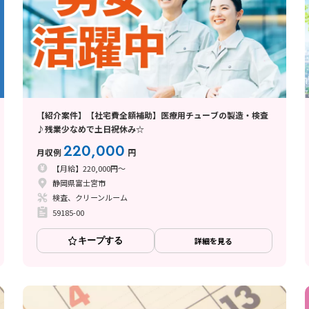
【紹介案件】【社宅費全額補助】医療用チューブの製造・検査
♪残業少なめで土日祝休み☆
220,000
月収例
円
【月給】220,000円～
静岡県富士宮市
検査、クリーンルーム
59185-00
キープする
詳細を見る