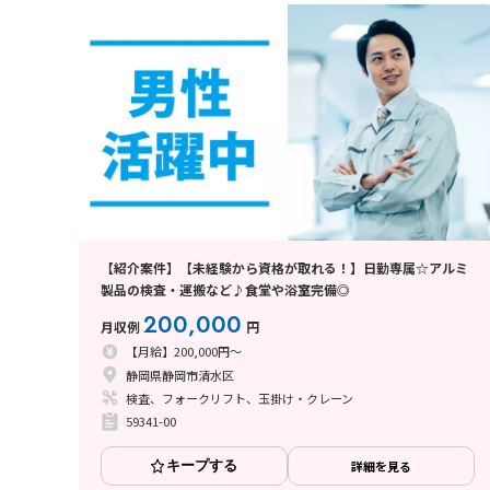
【紹介案件】【未経験から資格が取れる！】日勤専属☆アルミ
製品の検査・運搬など♪食堂や浴室完備◎
200,000
月収例
円
【月給】200,000円～
静岡県静岡市清水区
検査、フォークリフト、玉掛け・クレーン
59341-00
キープする
詳細を見る