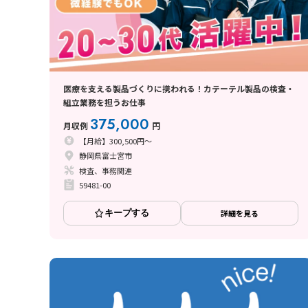
医療を支える製品づくりに携われる！カテーテル製品の検査・
組立業務を担うお仕事
375,000
月収例
円
【月給】300,500円～
静岡県富士宮市
検査、事務関連
59481-00
キープする
詳細を見る