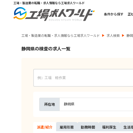
工場・製造業の転職・求人情報なら工場求人ワールド
条件から探す
正
工場・製造業の転職・求人情報なら工場求人ワールド
求人検索
静
静岡県の検査の求人一覧
静岡県
所在地
派遣/
紹介
雇用
形態
勤務
時間
福利
厚生
生活