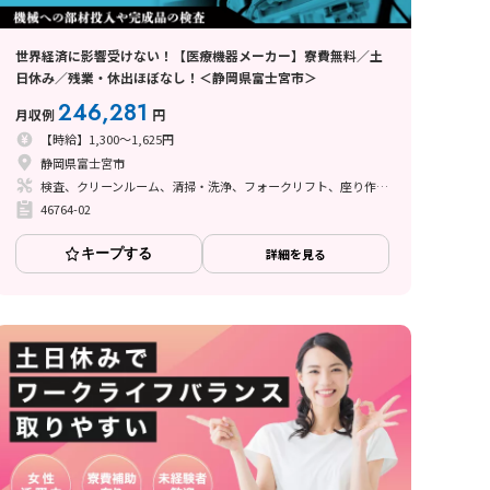
世界経済に影響受けない！【医療機器メーカー】寮費無料／土
日休み／残業・休出ほぼなし！＜静岡県富士宮市＞
246,281
月収例
円
【時給】1,300～1,625円
静岡県富士宮市
検査、クリーンルーム、清掃・洗浄、フォークリフト、座り作業、立ち作業、その他
46764-02
キープする
詳細を見る