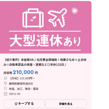
【紹介案件】未経験OK♪社宅費全額補助！残業少なめ×土日休
み☆自動車部品の検査・運搬など◎年休123日♪
210,000
月収例
円
【月給】210,000円～
静岡県静岡市清水区
検査、加工、鋳造・鍛造
59311-00
キープする
詳細を見る