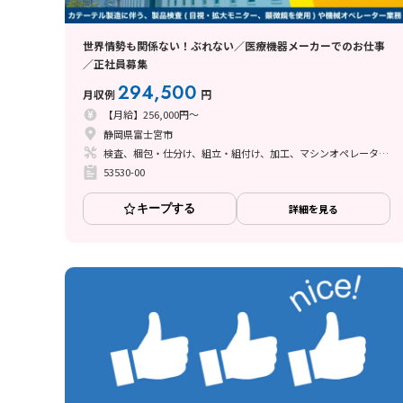
世界情勢も関係ない！ぶれない／医療機器メーカーでのお仕事
／正社員募集
294,500
月収例
円
【月給】256,000円～
静岡県富士宮市
検査、梱包・仕分け、組立・組付け、加工、マシンオペレーター、クリーンルーム、ライン作業、立ち作業
53530-00
キープする
詳細を見る