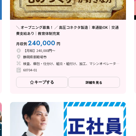
＼ オープニング募集！ ／ 高圧コネクタ製造｜車通勤OK｜交通
費支給あり｜教育体制充実
240,000
月収例
円
【月給】240,000円～
静岡県御殿場市
検査、梱包・仕分け、組立・組付け、加工、マシンオペレーター、清掃・洗浄、座り作業、立ち作業
60704-01
キープする
詳細を見る