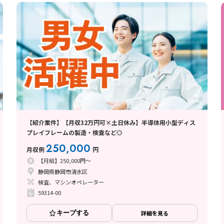
【紹介案件】【月収32万円可×土日休み】半導体用小型ディス
プレイフレームの製造・検査など◎
250,000
月収例
円
【月給】250,000円～
静岡県静岡市清水区
検査、マシンオペレーター
59314-00
キープする
詳細を見る