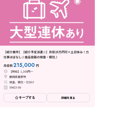
【紹介案件】【紹介予定派遣☆】月収25万円可×土日休み！力
仕事ほぼなし☆食品容器の検査・梱包♪
215,000
月収例
円
【時給】1,300円～
静岡県裾野市
検査、梱包・仕分け
59423-00
キープする
詳細を見る