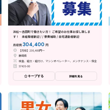
浜松～吉田町で働きたい方！ ご希望のお仕事お探し致しま
す！ 未経験者歓迎 / / 寮費補助 / 自宅通勤者歓迎
304,400
月収例
円
【月給】230,400円～
静岡県
検査、組立・組付け、マシンオペレーター、メンテナンス・保全
57435-00
キープする
詳細を見る