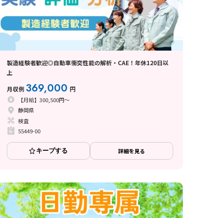
製造経験者歓迎◎自動車衝突性能の解析・CAE！年休120日以
上
369,000
月収例
円
【月給】300,500円～
静岡県
検査
55449-00
キープする
詳細を見る