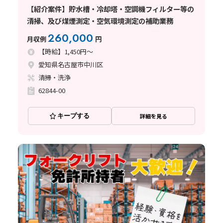
【紹介案件】貯水槽・冷却塔・空調機フィルター等の
清掃、及び煤煙測定・空気環境測定の補助業務
260,000
月収例
円
【時給】1,450円～
愛知県名古屋市中川区
清掃・洗浄
62844-00
キープする
詳細を見る