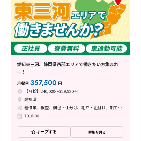
愛知東三河、静岡県西部エリアで働きたい方集まれ
ー！
357,500
月収例
円
【月給】240,000～329,920円
愛知県
軽作業、検査、梱包・仕分け、組立・組付け、加工、マシンオペレーター、クリーンルーム、清掃・洗浄、品質管理、メンテナンス・保全、フォークリフト、玉掛け・クレーン、ライン作業、ハンダ付け、鋳造・鍛造、立ち作業、溶接、塗装、バリ取り
7916-00
キープする
詳細を見る