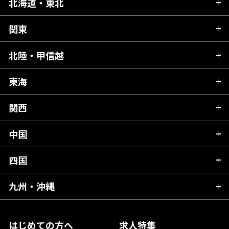
北海道・東北
関東
北海道
青森県
北陸・甲信越
茨城県
秋田県
栃木県
東海
新潟県
山形県
群馬県
富山県
関西
岐阜県
岩手県
埼玉県
石川県
静岡県
中国
滋賀県
宮城県
千葉県
福井県
愛知県
京都府
四国
広島県
福島県
東京都
山梨県
三重県
大阪府
岡山県
九州・沖縄
愛媛県
神奈川県
長野県
兵庫県
鳥取県
香川県
福岡県
はじめての方へ
求人特集
奈良県