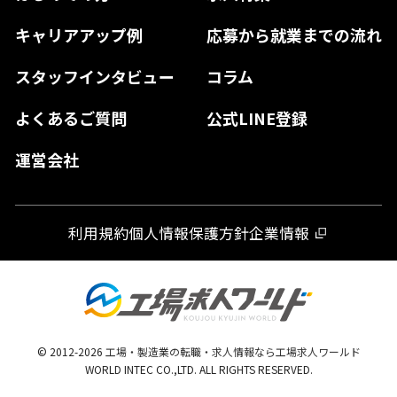
島根県
高知県
佐賀県
キャリアアップ例
応募から就業までの流れ
和歌山県
山口県
徳島県
長崎県
スタッフインタビュー
コラム
大分県
よくあるご質問
公式LINE登録
熊本県
運営会社
宮崎県
鹿児島県
利用規約
個人情報保護方針
企業情報
沖縄県
© 2012-
2026
工場・製造業の転職・求人情報なら工場求人ワールド
WORLD INTEC CO.,LTD. ALL RIGHTS RESERVED.