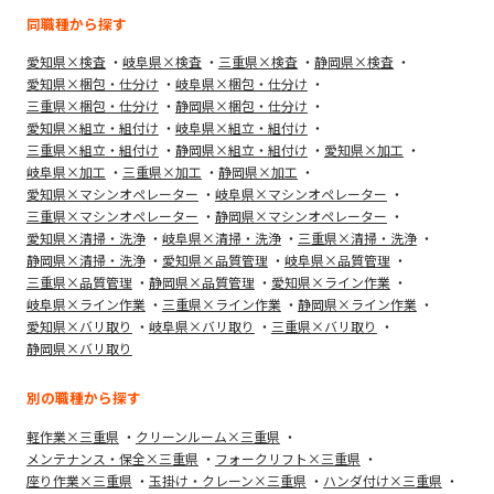
同職種から探す
愛知県×検査
岐阜県×検査
三重県×検査
静岡県×検査
愛知県×梱包・仕分け
岐阜県×梱包・仕分け
三重県×梱包・仕分け
静岡県×梱包・仕分け
愛知県×組立・組付け
岐阜県×組立・組付け
三重県×組立・組付け
静岡県×組立・組付け
愛知県×加工
岐阜県×加工
三重県×加工
静岡県×加工
愛知県×マシンオペレーター
岐阜県×マシンオペレーター
三重県×マシンオペレーター
静岡県×マシンオペレーター
愛知県×清掃・洗浄
岐阜県×清掃・洗浄
三重県×清掃・洗浄
静岡県×清掃・洗浄
愛知県×品質管理
岐阜県×品質管理
三重県×品質管理
静岡県×品質管理
愛知県×ライン作業
岐阜県×ライン作業
三重県×ライン作業
静岡県×ライン作業
愛知県×バリ取り
岐阜県×バリ取り
三重県×バリ取り
静岡県×バリ取り
別の職種から探す
軽作業×三重県
クリーンルーム×三重県
メンテナンス・保全×三重県
フォークリフト×三重県
座り作業×三重県
玉掛け・クレーン×三重県
ハンダ付け×三重県