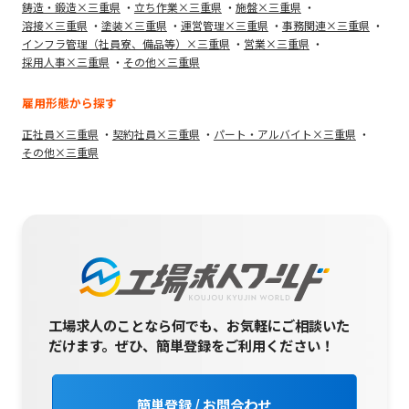
鋳造・鍛造×三重県
立ち作業×三重県
施盤×三重県
溶接×三重県
塗装×三重県
運営管理×三重県
事務関連×三重県
インフラ管理（社員寮、備品等）×三重県
営業×三重県
採用人事×三重県
その他×三重県
雇用形態から探す
正社員×三重県
契約社員×三重県
パート・アルバイト×三重県
その他×三重県
工場求人のことなら何でも、お気軽にご相談いた
だけます。
ぜひ、簡単登録をご利用ください！
簡単登録 / お問合わせ