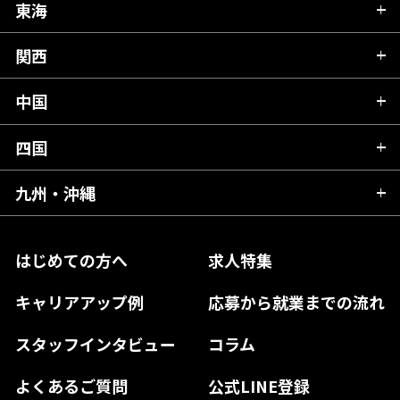
秋田県
栃木県
東海
新潟県
山形県
群馬県
富山県
関西
岐阜県
岩手県
埼玉県
石川県
静岡県
中国
滋賀県
宮城県
千葉県
福井県
愛知県
京都府
四国
広島県
福島県
東京都
山梨県
三重県
大阪府
岡山県
九州・沖縄
愛媛県
神奈川県
長野県
兵庫県
鳥取県
香川県
福岡県
はじめての方へ
求人特集
奈良県
島根県
高知県
佐賀県
キャリアアップ例
応募から就業までの流れ
和歌山県
山口県
徳島県
長崎県
スタッフインタビュー
コラム
大分県
よくあるご質問
公式LINE登録