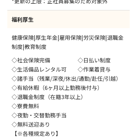
*更新の上限：正社員募集のため対象外
福利厚生
健康保険|厚生年金|雇用保険|労災保険|退職金
制度|教育制度
◇社会保険完備 ◇日払い制度
◇生活備品レンタル可 ◇作業着貸与
◇諸手当（残業/深夜/休出/通勤/赴任/引越）
◇有給休暇（6ヶ月以上勤務後付与）
◇退職金制度（在籍3年以上）
◇寮費無料
◇夜勤・交替勤務手当
◇無料送迎あり
【※各種規定あり】