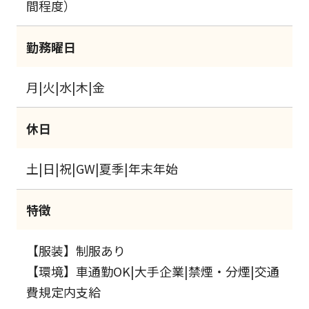
間程度）
勤務曜日
月|火|水|木|金
休日
土|日|祝|GW|夏季|年末年始
特徴
【服装】制服あり
【環境】車通勤OK|大手企業|禁煙・分煙|交通
費規定内支給