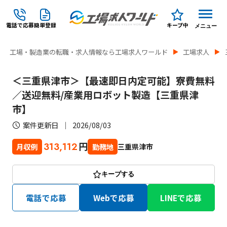
電話で応募
簡単登録
キープ中
メニュー
工場・製造業の転職・求人情報なら工場求人ワールド
工場求人
＜三重県津市＞【最速即日内定可能】寮費無料
／送迎無料/産業用ロボット製造【三重県津
市】
案件更新日
2026/08/03
円
313,112
三重県津市
月収例
勤務地
キープする
電話で応募
Webで応募
LINEで応募