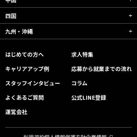
滋賀県
宮城県
千葉県
福井県
愛知県
京都府
四国
広島県
福島県
東京都
山梨県
三重県
大阪府
岡山県
九州・沖縄
愛媛県
神奈川県
長野県
兵庫県
鳥取県
香川県
福岡県
はじめての方へ
求人特集
奈良県
島根県
高知県
佐賀県
キャリアアップ例
応募から就業までの流れ
和歌山県
山口県
徳島県
長崎県
スタッフインタビュー
コラム
大分県
よくあるご質問
公式LINE登録
熊本県
運営会社
宮崎県
鹿児島県