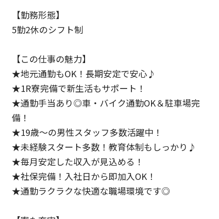
【勤務形態】
5勤2休のシフト制
【この仕事の魅力】
★地元通勤もOK！長期安定で安心♪
★1R寮完備で新生活もサポート！
★通勤手当あり◎車・バイク通勤OK＆駐車場完
備！
★19歳～の男性スタッフ多数活躍中！
★未経験スタート多数！教育体制もしっかり♪
★毎月安定した収入が見込める！
★社保完備！入社日から即加入OK！
★通勤ラクラクな快適な職場環境です◎