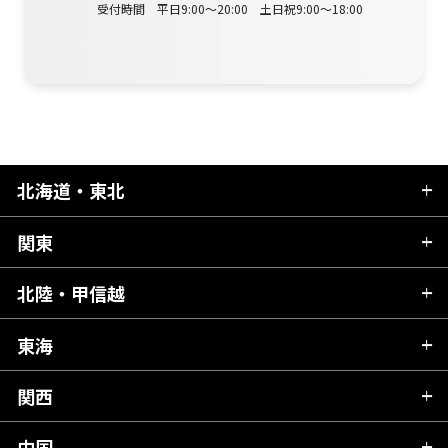
受付時間 平日9:00～20:00 土日祝9:00～18:00
北海道・東北
関東
北海道
青森県
北陸・甲信越
茨城県
秋田県
栃木県
東海
新潟県
山形県
群馬県
富山県
関西
岐阜県
岩手県
埼玉県
石川県
静岡県
中国