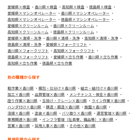
愛媛県×検査
香川県×検査
高知県×検査
徳島県×検査
愛媛県×マシンオペレーター
香川県×マシンオペレーター
高知県×マシンオペレーター
徳島県×マシンオペレーター
愛媛県×クリーンルーム
香川県×クリーンルーム
高知県×クリーンルーム
徳島県×クリーンルーム
愛媛県×清掃・洗浄
香川県×清掃・洗浄
高知県×清掃・洗浄
徳島県×清掃・洗浄
愛媛県×フォークリフト
香川県×フォークリフト
高知県×フォークリフト
徳島県×フォークリフト
愛媛県×立ち作業
香川県×立ち作業
高知県×立ち作業
徳島県×立ち作業
別の職種から探す
軽作業×香川県
梱包・仕分け×香川県
組立・組付け×香川県
加工×香川県
品質管理×香川県
メンテナンス・保全×香川県
座り作業×香川県
玉掛け・クレーン×香川県
ライン作業×香川県
ハンダ付け×香川県
鋳造・鍛造×香川県
施盤×香川県
溶接×香川県
塗装×香川県
バリ取り×香川県
運営管理×香川県
事務関連×香川県
インフラ管理（社員寮、備品等）×香川県
営業×香川県
採用人事×香川県
その他×香川県
雇用形態から探す