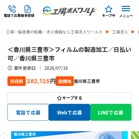
電話で応募
簡単登録
キープ中
メニュー
工場・製造業の転職・求人情報なら工場求人ワールド
工場求人
＜香川県三豊市＞フィルムの製造加工／日払い
可／香川県三豊市
案件更新日
2026/07/16
円
282,125
香川県三豊市
月収例
勤務地
キープする
電話で応募
Webで応募
LINEで応募