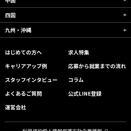
滋賀県
宮城県
千葉県
福井県
愛知県
京都府
四国
広島県
福島県
東京都
山梨県
三重県
大阪府
岡山県
九州・沖縄
愛媛県
神奈川県
長野県
兵庫県
鳥取県
香川県
福岡県
はじめての方へ
求人特集
奈良県
島根県
高知県
佐賀県
キャリアアップ例
応募から就業までの流れ
和歌山県
山口県
徳島県
長崎県
スタッフインタビュー
コラム
大分県
よくあるご質問
公式LINE登録
熊本県
運営会社
宮崎県
鹿児島県