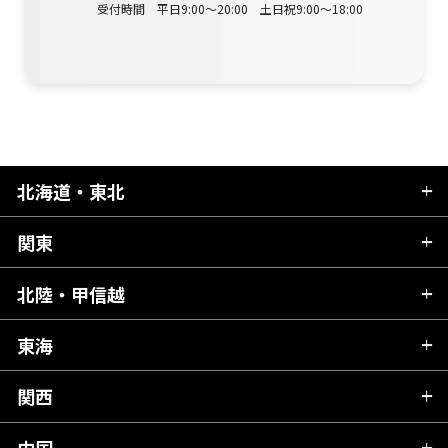
受付時間 平日9:00～20:00 土日祝9:00～18:00
北海道・東北
関東
北海道
青森県
北陸・甲信越
茨城県
秋田県
栃木県
東海
新潟県
山形県
群馬県
富山県
関西
岐阜県
岩手県
埼玉県
石川県
静岡県
中国