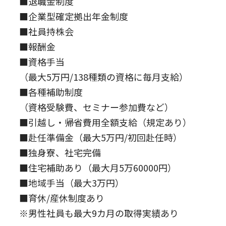
■退職金制度
■企業型確定拠出年金制度
■社員持株会
■報酬金
■資格手当
（最大5万円/138種類の資格に毎月支給）
■各種補助制度
（資格受験費、セミナー参加費など）
■引越し・帰省費用全額支給（規定あり）
■赴任準備金（最大5万円/初回赴任時）
■独身寮、社宅完備
■住宅補助あり（最大月5万60000円）
■地域手当（最大3万円）
■育休/産休制度あり
※男性社員も最大9カ月の取得実績あり