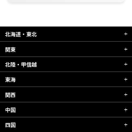
北海道・東北
関東
北海道
青森県
北陸・甲信越
茨城県
秋田県
栃木県
東海
新潟県
山形県
群馬県
富山県
関西
岐阜県
岩手県
埼玉県
石川県
静岡県
中国
滋賀県
宮城県
千葉県
福井県
愛知県
京都府
四国
広島県
福島県
東京都