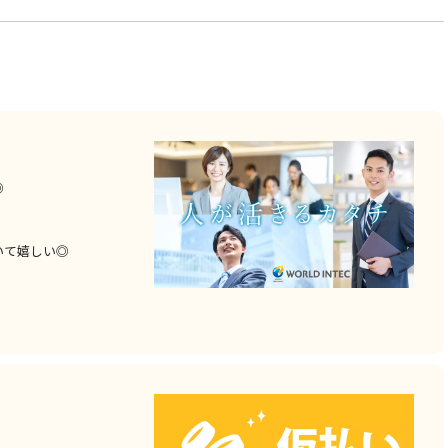
◎
いて嬉しい◎