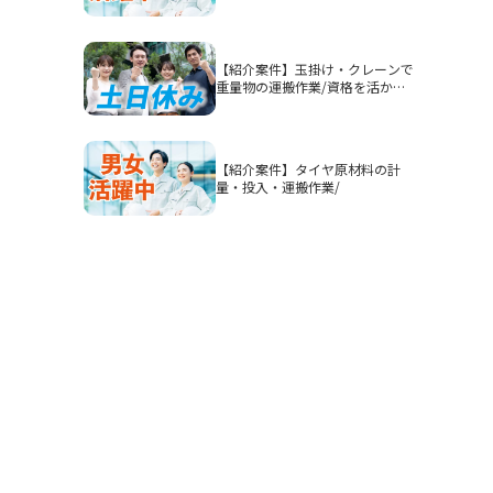
認】高時給1900円/2交替/三重県
四日市市山之一色町/4勤2休のシ
フト制/即入寮OKの寮完備/研修
期間あり/クリーンルーム/男女活
【紹介案件】玉掛け・クレーンで
躍
重量物の運搬作業/資格を活かし
てガッツリ稼ぎたい方におすすめ
です◎
【紹介案件】タイヤ原材料の計
量・投入・運搬作業/