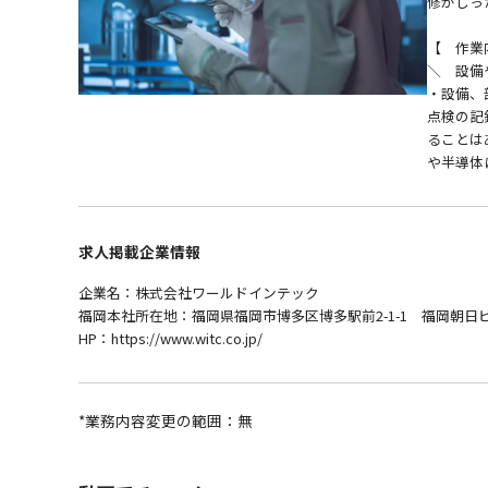
修がしっ
【 作業
＼ 設備
・設備、
点検の記
ることは
や半導体
求人掲載企業情報
企業名：株式会社ワールドインテック
福岡本社所在地：福岡県福岡市博多区博多駅前2-1-1 福岡朝日
HP：https://www.witc.co.jp/
*業務内容変更の範囲：無