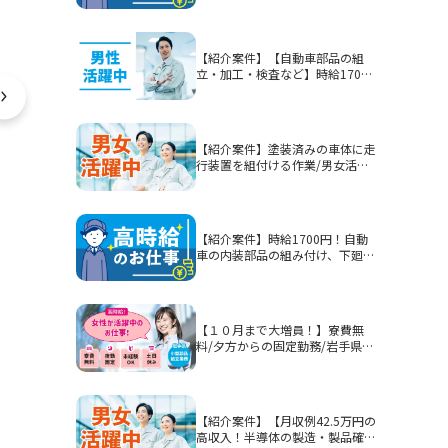
【紹介案件】【自動車部品の組
立・加工・検査など】時給1700
円/2交替/静岡県富士市今泉/5勤2
休または4勤2休/土日休みまたは
シフト制/未経験歓迎/無期雇用派
遣/月収例40.3万円以上
【紹介案件】塗装済みの車体に走
行装置を組付ける作業/男女活躍
中★賞与有！
【紹介案件】時給1700円！自動
車の内装部品の組み付け、下廻り
部品等を組み付ける作業！男性活
躍中★
【１０月まで大増員！】寮費無
料/夕方からの固定勤務/岩手県釜
石市/部品加工・表面処理
【紹介案件】【月収例42.5万円の
高収入！半導体の製造・製品確