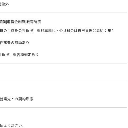
対象外
保険|退職金制度|教育制度
費の半額を会社負担）※駐車場代・公共料金は自己負担〇昇給：年１
任旅費の補助あり
社負担）※各種規定あり
就業先との契約形態
伝えください。