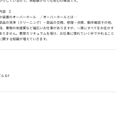
かりしているので、未経験からでも安心の環境です。
内容 】
や装置のオーバーホール ／オーバーホールとは…
部品の洗浄（クリーニング）・部品の交換、修理・点検、動作確認その他、
録、業務の改提案など幅広いお仕事がありますが、一度にすべてをお任せす
ありません。教育カリキュラムを受け、お仕事に慣れていく中でやれること
に関する知識が増えていきます。
ビル６F