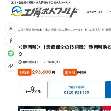
工場・製造業の転職・求人情報なら工場求人ワールド
条件から探す
正
工場・製造業の転職・求人情報なら工場求人ワールド
工場求人
静
＜静岡県＞【設備保全の技術職】静岡県浜松
り
2026/07/17
案件更新日
293,600
静岡県
月収例
勤務地
円
電話で応募
0120-951-130
キープする