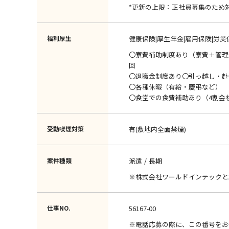
*更新の上限：正社員募集のため
福利厚生
健康保険|厚生年金|雇用保険|労災
〇寮費補助制度あり（寮費＋管理
回
〇退職金制度あり〇引っ越し・赴
〇各種休暇（有給・慶弔など）
〇食堂での食費補助あり（4割会
受動喫煙対策
有(敷地内全面禁煙)
案件種類
派遣
長期
※株式会社ワールドインテックと
仕事NO.
56167-00
※電話応募の際に、この番号をお