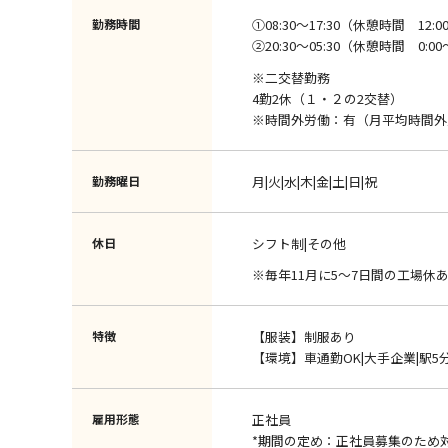
勤務時間
①08:30～17:30（休憩時間 12:00～
②20:30～05:30（休憩時間 0:00～0
※二交替勤務
4勤2休（１・２の2交替）
※時間外労働：有（月平均時間外
勤務曜日
月|火|水|木|金|土|日|祝
休日
シフト制|その他
※毎年11月に5～7日間の工場
特徴
【服装】制服あり
【環境】車通勤OK|大手企業|駅5
雇用形態
正社員
*期間の定め：正社員募集のため