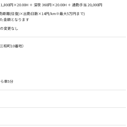
800円×20.00H ＋ 深夜 360円×20.00H ＋ 通勤手当 20,000円
通勤距離(往復)×出勤日数×14円/km※最大5万円まで)
た金額となります
件の変更なし
三和町10番地）
ら車5分