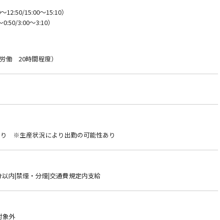
12:50/15:00～15:10）
:50/3:00～3:10）
労働 20時間程度）
休あり ※生産状況により出勤の可能性あり
分以内|禁煙・分煙|交通費規定内支給
対象外