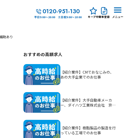
0120-951-130
キープ中
簡単登録
平日9:00～20:00 土日祝9:00～18:00
メニュー
補助あり
おすすめの高額求人
【紹介案件】CMでおなじみの、
あの大手企業でのお仕事
【紹介案件】大手自動車メーカ
ー、ダイハツ工業株式会社 京都
（大山崎）工場でのお仕事
【紹介案件】樹脂製品の製造を行
っている工場でのお仕事