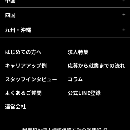
滋賀県
宮城県
千葉県
福井県
愛知県
京都府
四国
広島県
福島県
東京都
山梨県
三重県
大阪府
岡山県
九州・沖縄
愛媛県
神奈川県
長野県
兵庫県
鳥取県
香川県
福岡県
はじめての方へ
求人特集
奈良県
島根県
高知県
佐賀県
キャリアアップ例
応募から就業までの流れ
和歌山県
山口県
徳島県
長崎県
スタッフインタビュー
コラム
大分県
よくあるご質問
公式LINE登録
熊本県
運営会社
宮崎県
鹿児島県