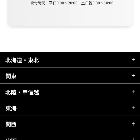
受付時間 平日9:00～20:00 土日祝9:00～18:00
北海道・東北
関東
北海道
青森県
北陸・甲信越
茨城県
秋田県
栃木県
東海
新潟県
山形県
群馬県
富山県
関西
岐阜県
岩手県
埼玉県
石川県
静岡県
中国