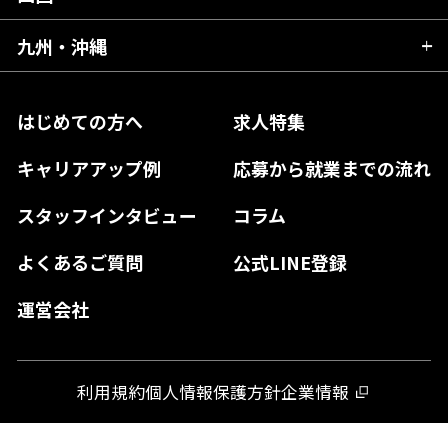
福島県
東京都
山梨県
三重県
大阪府
岡山県
九州・沖縄
愛媛県
神奈川県
長野県
兵庫県
鳥取県
香川県
福岡県
はじめての方へ
求人特集
奈良県
島根県
高知県
佐賀県
キャリアアップ例
応募から就業までの流れ
和歌山県
山口県
徳島県
長崎県
スタッフインタビュー
コラム
大分県
よくあるご質問
公式LINE登録
熊本県
運営会社
宮崎県
鹿児島県
利用規約
個人情報保護方針
企業情報
沖縄県