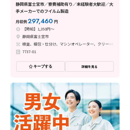
静岡県富士宮市／寮費補助有り／未経験者大歓迎／大
手メーカーでのフイルム製造
297,460
月収例
円
【時給】1,350円～
静岡県富士宮市
検査、梱包・仕分け、マシンオペレーター、クリーンルーム、清掃・洗浄、座り作業、立ち作業
7737-01
キープする
詳細を見る