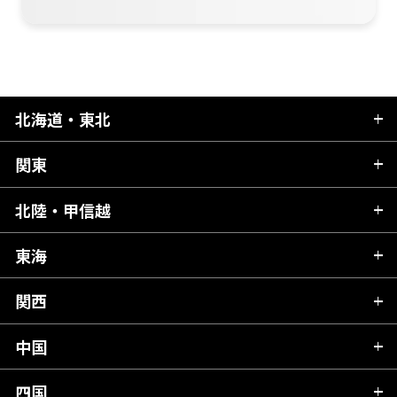
北海道・東北
関東
北海道
青森県
北陸・甲信越
茨城県
秋田県
栃木県
東海
新潟県
山形県
群馬県
富山県
関西
岐阜県
岩手県
埼玉県
石川県
静岡県
中国
滋賀県
宮城県
千葉県
福井県
愛知県
京都府
四国
広島県