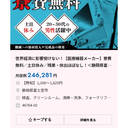
世界経済に影響受けない！【医療機器メーカー】寮費
無料／土日休み／残業・休出ほぼなし！＜静岡県富士
宮市＞
246,281
月収例
円
【時給】1,300～1,625円
静岡県富士宮市
検査、クリーンルーム、清掃・洗浄、フォークリフト、座り作業、立ち作業、その他
46764-02
キープする
詳細を見る