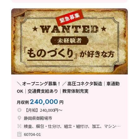
＼ オープニング募集！ ／ 高圧コネクタ製造｜車通勤
OK｜交通費支給あり｜教育体制充実
240,000
月収例
円
【月給】240,000円～
静岡県御殿場市
検査、梱包・仕分け、組立・組付け、加工、マシンオペレーター、清掃・洗浄、座り作業、立ち作業
60704-01