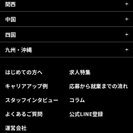
群馬県
富山県
関西
岐阜県
岩手県
埼玉県
石川県
静岡県
中国
滋賀県
宮城県
千葉県
福井県
愛知県
京都府
四国
広島県
福島県
東京都
山梨県
三重県
大阪府
岡山県
九州・沖縄
愛媛県
神奈川県
長野県
兵庫県
鳥取県
香川県
福岡県
はじめての方へ
求人特集
奈良県
島根県
高知県
佐賀県
キャリアアップ例
応募から就業までの流れ
和歌山県
山口県
徳島県
長崎県
スタッフインタビュー
コラム
大分県
よくあるご質問
公式LINE登録
熊本県
運営会社
宮崎県