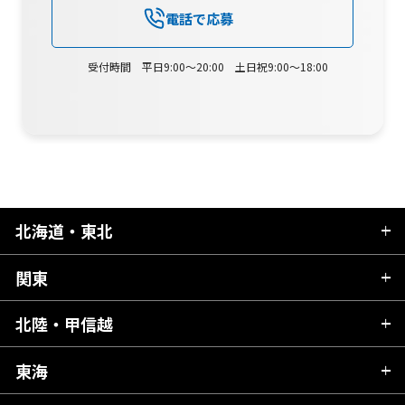
電話で応募
受付時間 平日9:00～20:00 土日祝9:00～18:00
北海道・東北
関東
北海道
青森県
北陸・甲信越
茨城県
秋田県
栃木県
東海
新潟県
山形県