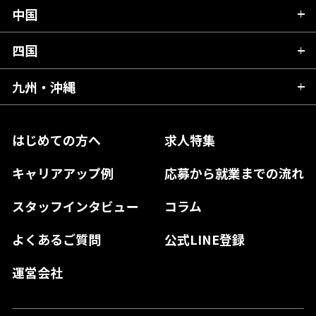
埼玉県
石川県
静岡県
中国
滋賀県
宮城県
千葉県
福井県
愛知県
京都府
四国
広島県
福島県
東京都
山梨県
三重県
大阪府
岡山県
九州・沖縄
愛媛県
神奈川県
長野県
兵庫県
鳥取県
香川県
福岡県
はじめての方へ
求人特集
奈良県
島根県
高知県
佐賀県
キャリアアップ例
応募から就業までの流れ
和歌山県
山口県
徳島県
長崎県
スタッフインタビュー
コラム
大分県
よくあるご質問
公式LINE登録
熊本県
運営会社
宮崎県
鹿児島県