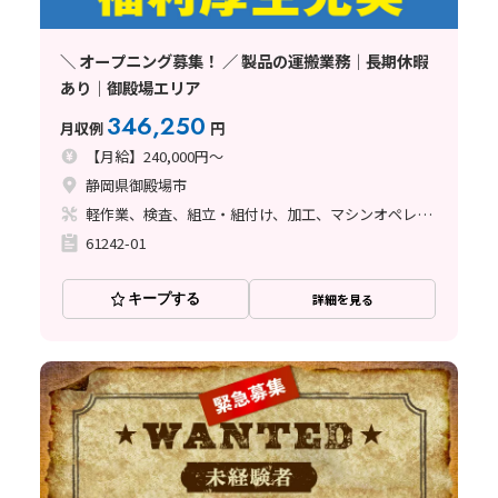
＼ オープニング募集！ ／ 製品の運搬業務｜長期休暇
あり｜御殿場エリア
346,250
月収例
円
【月給】240,000円～
静岡県御殿場市
軽作業、検査、組立・組付け、加工、マシンオペレーター、立ち作業
61242-01
キープする
詳細を見る