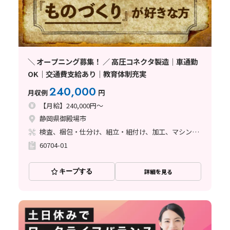
＼ オープニング募集！ ／ 高圧コネクタ製造｜車通勤
OK｜交通費支給あり｜教育体制充実
240,000
月収例
円
【月給】240,000円～
静岡県御殿場市
検査、梱包・仕分け、組立・組付け、加工、マシンオペレーター、清掃・洗浄、座り作業、立ち作業
60704-01
キープする
詳細を見る