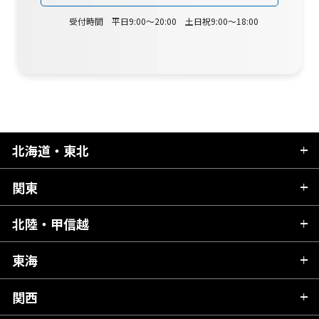
受付時間 平日9:00～20:00 土日祝9:00～18:00
北海道・東北
関東
北海道
青森県
北陸・甲信越
茨城県
秋田県
栃木県
東海
新潟県
山形県
群馬県
富山県
関西
岐阜県
岩手県