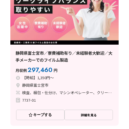
静岡県富士宮市／寮費補助有り／未経験者大歓迎／大
手メーカーでのフイルム製造
297,460
月収例
円
【時給】1,350円～
静岡県富士宮市
検査、梱包・仕分け、マシンオペレーター、クリーンルーム、清掃・洗浄、座り作業、立ち作業
7737-01
キープする
詳細を見る