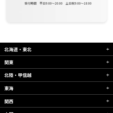
受付時間 平日9:00～20:00 土日祝9:00～18:00
北海道・東北
関東
北海道
青森県
北陸・甲信越
茨城県
秋田県
栃木県
東海
新潟県
山形県
群馬県
富山県
関西
岐阜県
岩手県
埼玉県
石川県