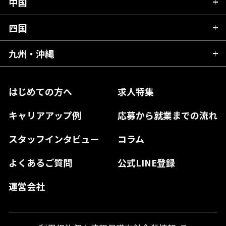
静岡県
中国
滋賀県
宮城県
千葉県
福井県
愛知県
京都府
四国
広島県
福島県
東京都
山梨県
三重県
大阪府
岡山県
九州・沖縄
愛媛県
神奈川県
長野県
兵庫県
鳥取県
香川県
福岡県
はじめての方へ
求人特集
奈良県
島根県
高知県
佐賀県
キャリアアップ例
応募から就業までの流れ
和歌山県
山口県
徳島県
長崎県
スタッフインタビュー
コラム
大分県
よくあるご質問
公式LINE登録
熊本県
運営会社
宮崎県
鹿児島県