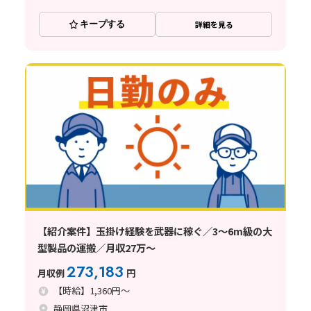
キープする
詳細を見る
【紹介案件】玉掛け経験を武器に稼ぐ／3～6m級の大
型製品の運搬／月収27万～
273,183
月収例
円
【時給】1,360円～
静岡県沼津市