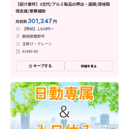
【紹介案件】3交代/アルミ製品の押出・運搬/資格取
得支援/寮費補助
301,247
月収例
円
【時給】1,620円～
静岡県裾野市
玉掛け・クレーン
61469-00
キープする
詳細を見る