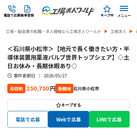
電話で応募
簡単登録
キープ中
メニュー
工場・製造業の転職・求人情報なら工場求人ワールド
工場求人
＜石川県小松市＞【地元で長く働きたい方・半
導体装置用薬液バルブ世界トップシェア】◇土
日お休み・長期休暇あり◇
案件更新日
2026/05/27
円
250,750
石川県小松市
月収例
勤務地
キープする
電話で応募
Webで応募
LINEで応募