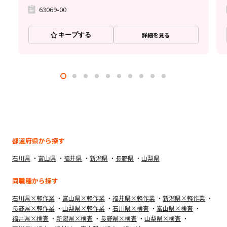
63069-00
キープする
詳細を見る
都道府県から探す
石川県
富山県
福井県
新潟県
長野県
山梨県
同職種から探す
石川県×軽作業
富山県×軽作業
福井県×軽作業
新潟県×軽作業
長野県×軽作業
山梨県×軽作業
石川県×検査
富山県×検査
福井県×検査
新潟県×検査
長野県×検査
山梨県×検査