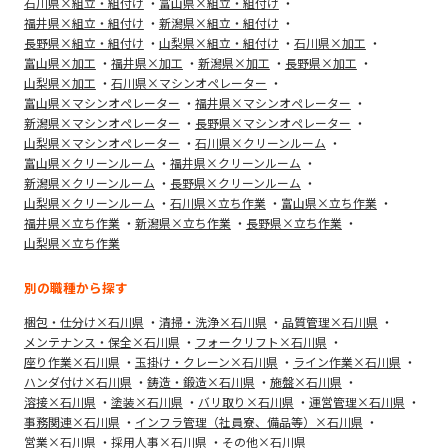
石川県×組立・組付け
富山県×組立・組付け
福井県×組立・組付け
新潟県×組立・組付け
長野県×組立・組付け
山梨県×組立・組付け
石川県×加工
富山県×加工
福井県×加工
新潟県×加工
長野県×加工
山梨県×加工
石川県×マシンオペレーター
富山県×マシンオペレーター
福井県×マシンオペレーター
新潟県×マシンオペレーター
長野県×マシンオペレーター
山梨県×マシンオペレーター
石川県×クリーンルーム
富山県×クリーンルーム
福井県×クリーンルーム
新潟県×クリーンルーム
長野県×クリーンルーム
山梨県×クリーンルーム
石川県×立ち作業
富山県×立ち作業
福井県×立ち作業
新潟県×立ち作業
長野県×立ち作業
山梨県×立ち作業
別の職種から探す
梱包・仕分け×石川県
清掃・洗浄×石川県
品質管理×石川県
メンテナンス・保全×石川県
フォークリフト×石川県
座り作業×石川県
玉掛け・クレーン×石川県
ライン作業×石川県
ハンダ付け×石川県
鋳造・鍛造×石川県
施盤×石川県
溶接×石川県
塗装×石川県
バリ取り×石川県
運営管理×石川県
事務関連×石川県
インフラ管理（社員寮、備品等）×石川県
営業×石川県
採用人事×石川県
その他×石川県