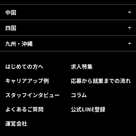
岩手県
埼玉県
石川県
静岡県
中国
滋賀県
宮城県
千葉県
福井県
愛知県
京都府
四国
広島県
福島県
東京都
山梨県
三重県
大阪府
岡山県
九州・沖縄
愛媛県
神奈川県
長野県
兵庫県
鳥取県
香川県
福岡県
はじめての方へ
求人特集
奈良県
島根県
高知県
佐賀県
キャリアアップ例
応募から就業までの流れ
和歌山県
山口県
徳島県
長崎県
スタッフインタビュー
コラム
大分県
よくあるご質問
公式LINE登録
熊本県
運営会社
宮崎県