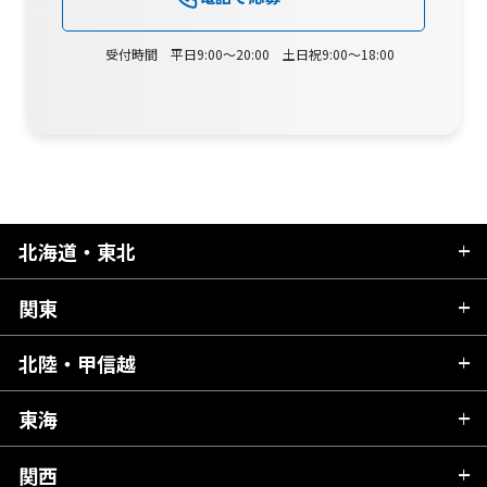
受付時間 平日9:00～20:00 土日祝9:00～18:00
北海道・東北
関東
北海道
青森県
北陸・甲信越
茨城県
秋田県
栃木県
東海
新潟県
山形県
群馬県
富山県
関西
岐阜県