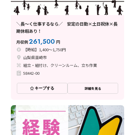
＼長～く仕事するなら／ 安定の日勤×土日祝休×長
期休暇あり！
261,500
月収例
円
【時給】1,400～1,750円
山梨県韮崎市
組立・組付け、クリーンルーム、立ち作業
58442-00
キープする
詳細を見る