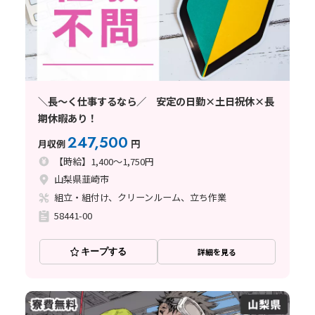
＼長～く仕事するなら／ 安定の日勤×土日祝休×長
期休暇あり！
247,500
月収例
円
【時給】1,400～1,750円
山梨県韮崎市
組立・組付け、クリーンルーム、立ち作業
58441-00
キープする
詳細を見る