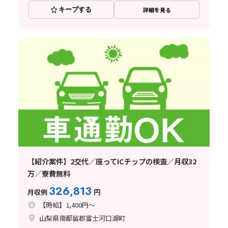
キープする
詳細を見る
【紹介案件】2交代／座ってICチップの検査／月収32
万／寮費無料
326,813
月収例
円
【時給】1,400円～
山梨県南都留郡富士河口湖町