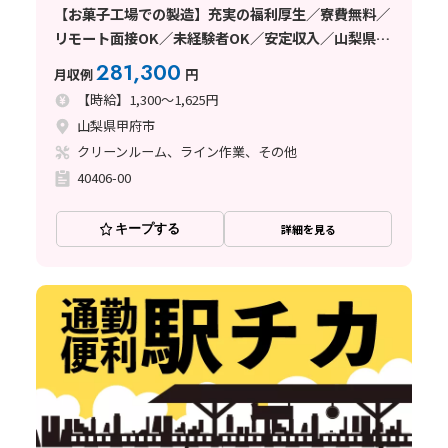
【お菓子工場での製造】充実の福利厚生／寮費無料／
リモート⾯接OK／未経験者OK／安定収入／山梨県甲
府市
281,300
月収例
円
【時給】1,300～1,625円
山梨県甲府市
クリーンルーム、ライン作業、その他
40406-00
キープする
詳細を見る