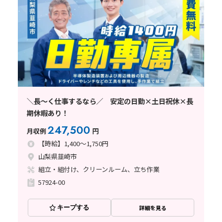
＼長～く仕事するなら／ 安定の日勤×土日祝休×長
期休暇あり！
247,500
月収例
円
【時給】1,400～1,750円
山梨県韮崎市
組立・組付け、クリーンルーム、立ち作業
57924-00
キープする
詳細を見る