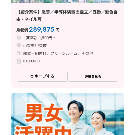
【紹介案件】急募／半導体装置の組立／日勤／髪色自
由・ネイル可
289,875
月収例
円
【時給】1,500円～
山梨県甲斐市
組立・組付け、クリーンルーム、その他
61889-00
キープする
詳細を見る