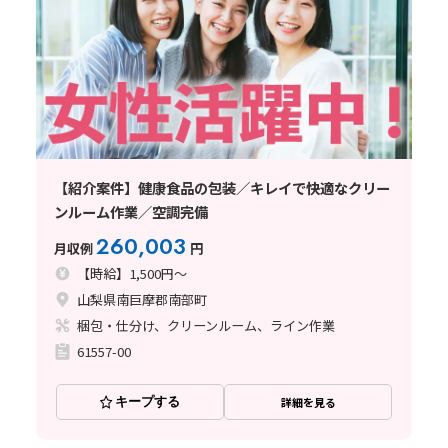
【紹介案件】健康食品の包装／キレイで快適なクリー
ンルーム作業／空調完備
260,003
月収例
円
【時給】1,500円～
山梨県南巨摩郡南部町
梱包・仕分け、クリーンルーム、ライン作業
61557-00
キープする
詳細を見る