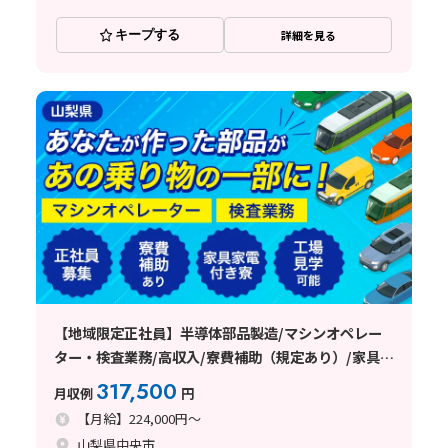
キープする
詳細を見る
【地域限定正社員】半導体部品製造/マシンオペレー
ター・検査業務/高収入/寮費補助（規定あり）/家具家
電付き/山梨県中央市
317,500
月収例
円
【月給】224,000円～
山梨県中央市