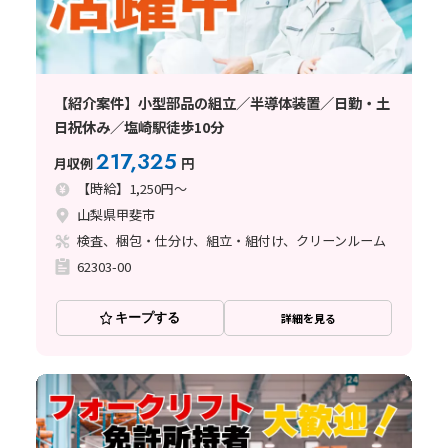
【紹介案件】小型部品の組立／半導体装置／日勤・土
日祝休み／塩崎駅徒歩10分
217,325
月収例
円
【時給】1,250円～
山梨県甲斐市
検査、梱包・仕分け、組立・組付け、クリーンルーム
62303-00
キープする
詳細を見る