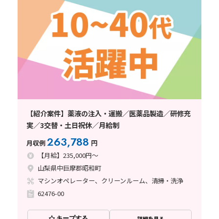
【紹介案件】薬液の注入・運搬／医薬品製造／研修充
実／3交替・土日祝休／月給制
263,788
月収例
円
【月給】235,000円～
山梨県中巨摩郡昭和町
マシンオペレーター、クリーンルーム、清掃・洗浄
62476-00
キープする
詳細を見る