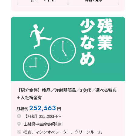
【紹介案件】検品／注射器部品／3交代／選べる特典
＋入社祝金有
252,563
月収例
円
【月給】225,000円～
山梨県中巨摩郡昭和町
検査、マシンオペレーター、クリーンルーム