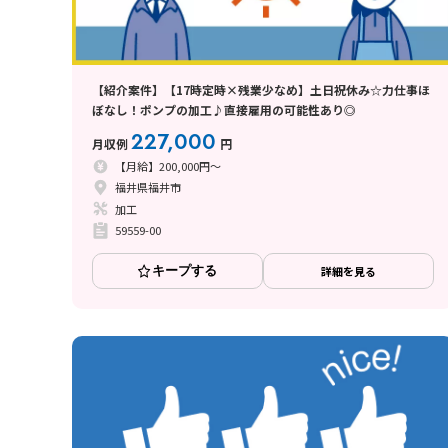
【紹介案件】【17時定時×残業少なめ】土日祝休み☆力仕事ほ
ぼなし！ポンプの加工♪直接雇用の可能性あり◎
227,000
月収例
円
【月給】200,000円～
福井県福井市
加工
59559-00
キープする
詳細を見る