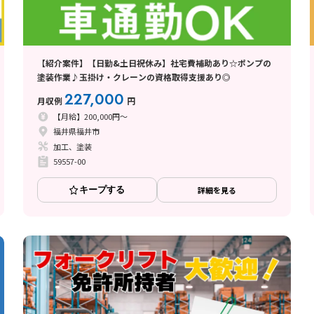
【紹介案件】【日勤&土日祝休み】社宅費補助あり☆ポンプの
塗装作業♪玉掛け・クレーンの資格取得支援あり◎
227,000
月収例
円
【月給】200,000円～
福井県福井市
加工、塗装
59557-00
キープする
詳細を見る