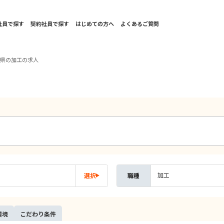
社員で探す
契約社員で探す
はじめての方へ
よくあるご質問
井県の加工の求人
加工
選択
職種
環境
こだ
わり
条件