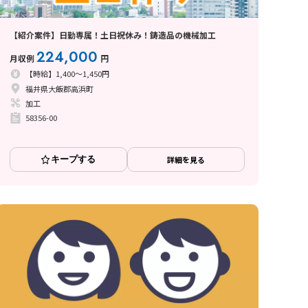
【紹介案件】日勤専属！土日祝休み！鋳造品の機械加工
224,000
月収例
円
【時給】1,400～1,450円
福井県大飯郡高浜町
加工
58356-00
キープする
詳細を見る