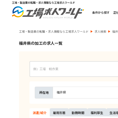
工場・製造業の転職・求人情報なら工場求人ワールド
条件から探す
正
工場・製造業の転職・求人情報なら工場求人ワールド
求人検索
福
福井県の加工の求人一覧
福井県
所在地
派遣/
紹介
雇用
形態
勤務
時間
福利
厚生
生活