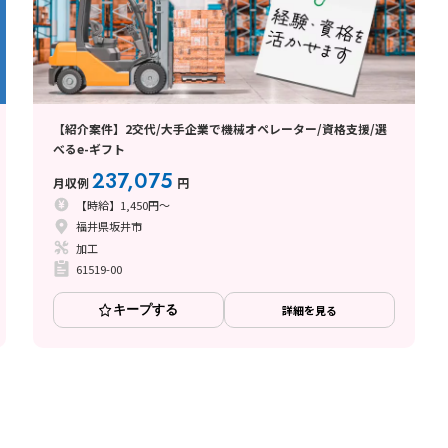
【紹介案件】2交代/大手企業で機械オペレーター/資格支援/選
べるe-ギフト
237,075
月収例
円
【時給】1,450円～
福井県坂井市
加工
61519-00
キープする
詳細を見る