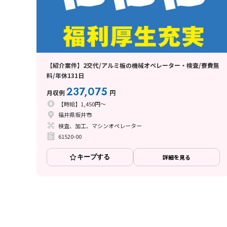
【紹介案件】2交代/アルミ板の機械オペレーター・検査/寮費無
料/年休131日
237,075
月収例
円
【時給】1,450円～
福井県坂井市
検査、加工、マシンオペレーター
61520-00
キープする
詳細を見る