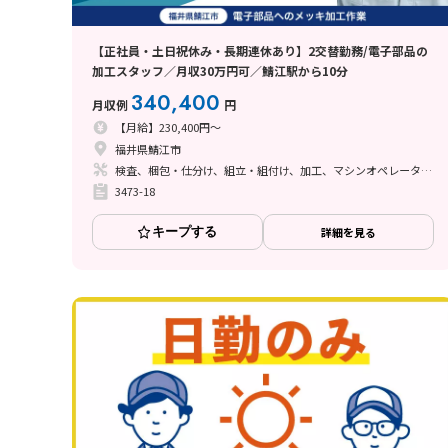
【正社員・土日祝休み・長期連休あり】2交替勤務/電子部品の
加工スタッフ／月収30万円可／鯖江駅から10分
340,400
月収例
円
【月給】230,400円～
福井県鯖江市
検査、梱包・仕分け、組立・組付け、加工、マシンオペレーター、清掃・洗浄、立ち作業
3473-18
キープする
詳細を見る