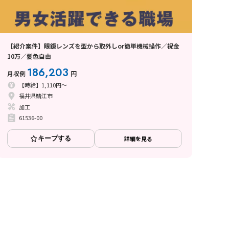
【紹介案件】眼鏡レンズを型から取外しor簡単機械操作／祝金
10万／髪色自由
186,203
月収例
円
【時給】1,110円～
福井県鯖江市
加工
61536-00
キープする
詳細を見る