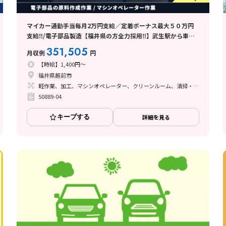
マイカー通勤手当毎月2万円支給／定着ボーナス最大５０万円
支給‼/電子部品製造【福井県の方全力採用‼】武生駅から車で
10分
351,505
月収例
円
【時給】1,400円～
福井県越前市
軽作業、加工、マシンオペレーター、クリーンルーム、清掃・洗浄、立ち作業
50889-04
キープする
詳細を見る