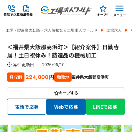
電話で応募
簡単登録
キープ中
メニュー
工場・製造業の転職・求人情報なら工場求人ワールド
工場求人
＜福井県大飯郡高浜町＞【紹介案件】日勤専
属！土日祝休み！鋳造品の機械加工
案件更新日
2026/06/10
円
224,000
福井県大飯郡高浜町
月収例
勤務地
キープする
電話で応募
Webで応募
LINEで応募