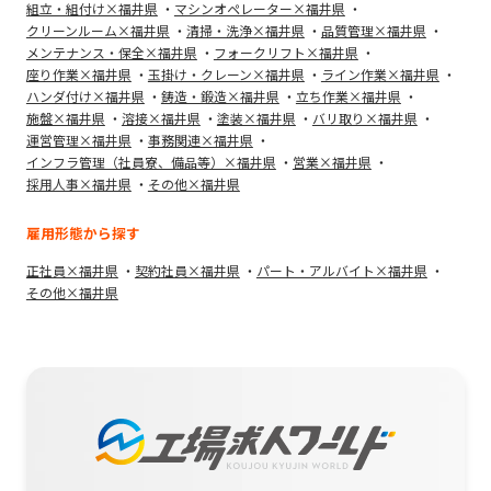
組立・組付け×福井県
マシンオペレーター×福井県
クリーンルーム×福井県
清掃・洗浄×福井県
品質管理×福井県
メンテナンス・保全×福井県
フォークリフト×福井県
座り作業×福井県
玉掛け・クレーン×福井県
ライン作業×福井県
ハンダ付け×福井県
鋳造・鍛造×福井県
立ち作業×福井県
施盤×福井県
溶接×福井県
塗装×福井県
バリ取り×福井県
運営管理×福井県
事務関連×福井県
インフラ管理（社員寮、備品等）×福井県
営業×福井県
採用人事×福井県
その他×福井県
雇用形態から探す
正社員×福井県
契約社員×福井県
パート・アルバイト×福井県
その他×福井県