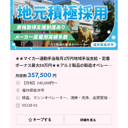
★★マイカー通勤手当毎月2万円地域手当支給・定着
ボーナス最大50万円★★アルミ製品の製造オペレータ
★★～寮費無料/資格支援制度有/正社員登用制度有/芦
357,500
月収例
円
原温泉駅から車で25分
【月給】240,000円～
福井県坂井市
検査、マシンオペレーター、清掃・洗浄、品質管理、メンテナンス・保全、フォークリフト、玉掛け・クレーン、鋳造・鍛造、立ち作業、塗装、バリ取り、その他
55218-01
キープする
詳細を見る