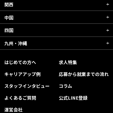
山形県
群馬県
富山県
関西
岐阜県
岩手県
埼玉県
石川県
静岡県
中国
滋賀県
宮城県
千葉県
福井県
愛知県
京都府
四国
広島県
福島県
東京都
山梨県
三重県
大阪府
岡山県
九州・沖縄
愛媛県
神奈川県
長野県
兵庫県
鳥取県
香川県
福岡県
はじめての方へ
求人特集
奈良県
島根県
高知県
佐賀県
キャリアアップ例
応募から就業までの流れ
和歌山県
山口県
徳島県
長崎県
スタッフインタビュー
コラム
大分県
よくあるご質問
公式LINE登録
熊本県
運営会社