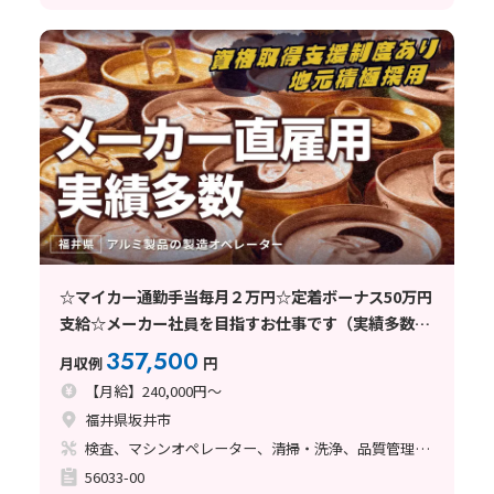
☆マイカー通勤手当毎月２万円☆定着ボーナス50万円
支給☆メーカー社員を目指すお仕事です（実績多数）
★アルミ製品の製造オペレータ★芦原温泉駅から車で
357,500
月収例
円
25分
【月給】240,000円～
福井県坂井市
検査、マシンオペレーター、清掃・洗浄、品質管理、メンテナンス・保全、フォークリフト、玉掛け・クレーン、鋳造・鍛造、立ち作業、塗装、バリ取り、その他
56033-00