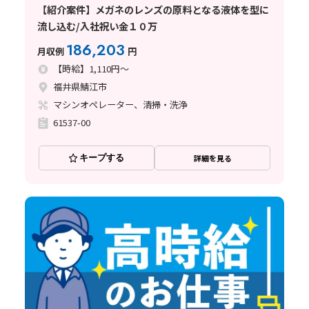
【紹介案件】メガネのレンズの原料となる液体を型に
流し込む/入社祝い金１０万
186,203
月収例
円
【時給】1,110円～
福井県鯖江市
マシンオペレーター、清掃・洗浄
61537-00
キープする
詳細を見る