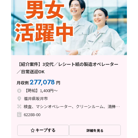
【紹介案件】3交代／レシート紙の製造オペレーター
／日常送迎OK
277,078
月収例
円
【時給】1,400円～
福井県坂井市
検査、マシンオペレーター、クリーンルーム、清掃・洗浄、その他
62288-00
キープする
詳細を見る