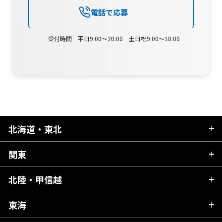
電話で応募
受付時間 平日9:00～20:00 土日祝9:00～18:00
北海道・東北
関東
北海道
青森県
北陸・甲信越
茨城県
秋田県
栃木県
東海
新潟県