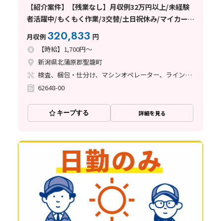
【紹介案件】【残業なし】月収例32万円以上/未経験
者活躍中/もくもく作業/3交替/土日祝休み/マイカー通
勤OK/交通費支給あり/日払い・週払い制度あり
320,833
月収例
円
【時給】1,700円～
新潟県北蒲原郡聖籠町
検査、梱包・仕分け、マシンオペレーター、ライン作業
62648-00
キープする
詳細を見る