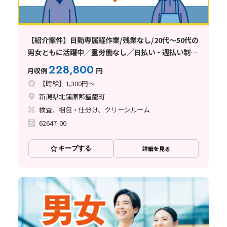
【紹介案件】日勤専属軽作業/残業なし/20代～50代の
男女ともに活躍中／重労働なし／日払い・週払い制度
あり
228,800
月収例
円
【時給】1,300円～
新潟県北蒲原郡聖籠町
検査、梱包・仕分け、クリーンルーム
62647-00
キープする
詳細を見る