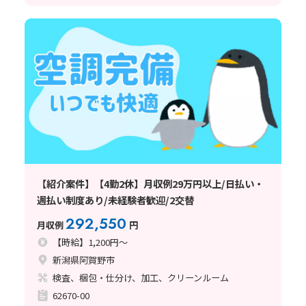
【紹介案件】【4勤2休】月収例29万円以上/日払い・
週払い制度あり/未経験者歓迎/2交替
292,550
月収例
円
【時給】1,200円～
新潟県阿賀野市
検査、梱包・仕分け、加工、クリーンルーム
62670-00