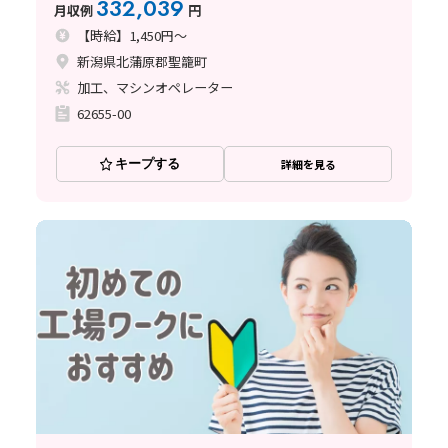
332,039
月収例
円
り）/日払い・週払い制度あり
【時給】1,450円～
新潟県北蒲原郡聖籠町
加工、マシンオペレーター
62655-00
キープする
詳細を見る