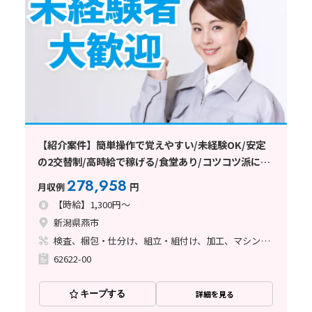
【紹介案件】簡単操作で覚えやすい/未経験OK/安定
の2交替制/高時給で稼げる/食堂あり/コツコツ派に最
適/研修制度充実/日払い・週払いOK
278,958
月収例
円
【時給】1,300円～
新潟県燕市
検査、梱包・仕分け、組立・組付け、加工、マシンオペレーター
62622-00
キープする
詳細を見る