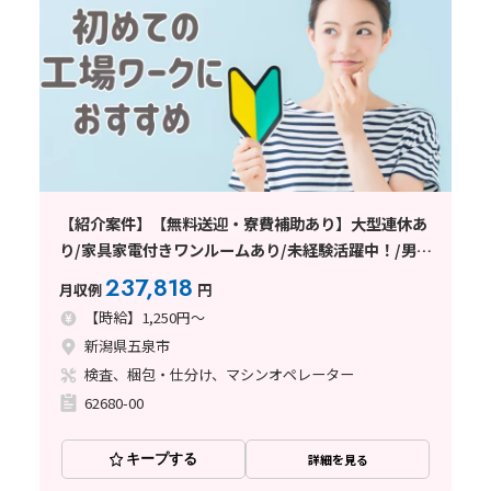
【紹介案件】【無料送迎・寮費補助あり】大型連休あ
り/家具家電付きワンルームあり/未経験活躍中！/男性
活躍中/無料送迎/制服のまま出勤OK
237,818
月収例
円
【時給】1,250円～
新潟県五泉市
検査、梱包・仕分け、マシンオペレーター
62680-00
キープする
詳細を見る