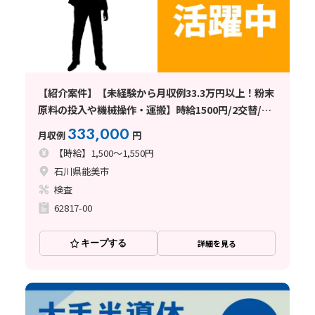
【紹介案件】【未経験から月収例33.3万円以上！粉末
原料の投入や機械操作・運搬】時給1500円/2交替/石
川県能美市能美/4勤2休のシフト制/寮完備/昇給あり
333,000
月収例
円
でさらに収入UP♪
【時給】1,500～1,550円
石川県能美市
検査
62817-00
キープする
詳細を見る