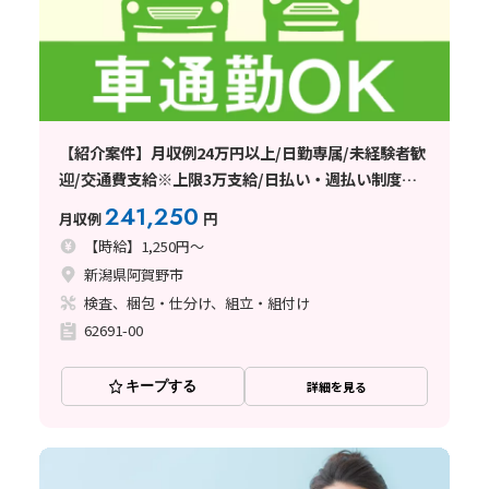
【紹介案件】月収例24万円以上/日勤専属/未経験者歓
迎/交通費支給※上限3万支給/日払い・週払い制度あ
り
241,250
月収例
円
【時給】1,250円～
新潟県阿賀野市
検査、梱包・仕分け、組立・組付け
62691-00
キープする
詳細を見る