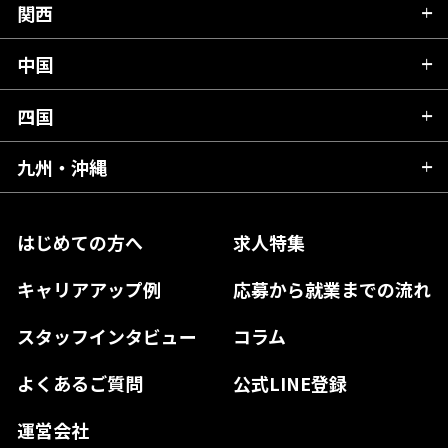
群馬県
富山県
関西
岐阜県
岩手県
埼玉県
石川県
静岡県
中国
滋賀県
宮城県
千葉県
福井県
愛知県
京都府
四国
広島県
福島県
東京都
山梨県
三重県
大阪府
岡山県
九州・沖縄
愛媛県
神奈川県
長野県
兵庫県
鳥取県
香川県
福岡県
はじめての方へ
求人特集
奈良県
島根県
高知県
佐賀県
キャリアアップ例
応募から就業までの流れ
和歌山県
山口県
徳島県
長崎県
スタッフインタビュー
コラム
大分県
よくあるご質問
公式LINE登録
熊本県
運営会社
宮崎県