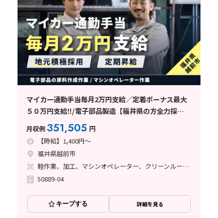
マイカー通勤手当毎月2万円支給／定着ボーナス最大
５０万円支給‼/電子部品製造【福井県の方全力採
用‼】武生駅から車で10分
351,505
月収例
円
【時給】1,400円～
福井県越前市
軽作業、加工、マシンオペレーター、クリーンルーム、清掃・洗浄、立ち作業
50889-04
キープする
詳細を見る