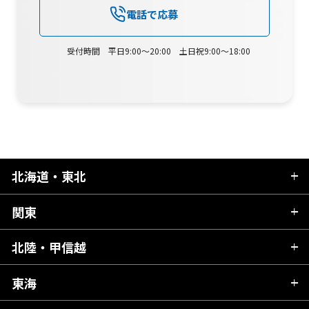
電話で応募
受付時間 平日9:00～20:00 土日祝9:00～18:00
北海道・東北
関東
北海道
青森県
北陸・甲信越
茨城県
秋田県
栃木県
東海
新潟県
山形県