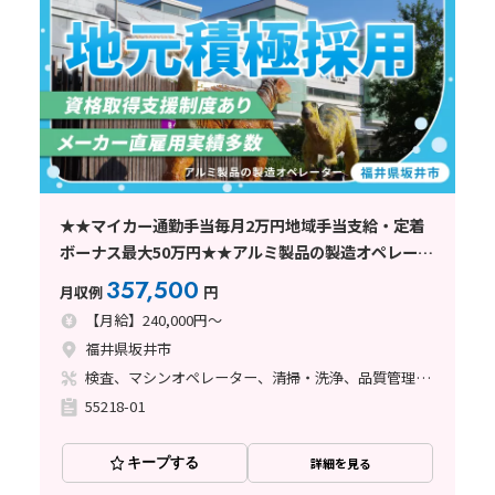
★★マイカー通勤手当毎月2万円地域手当支給・定着
ボーナス最大50万円★★アルミ製品の製造オペレータ
★★～寮費無料/資格支援制度有/正社員登用制度有/芦
357,500
月収例
円
原温泉駅から車で25分
【月給】240,000円～
福井県坂井市
検査、マシンオペレーター、清掃・洗浄、品質管理、メンテナンス・保全、フォークリフト、玉掛け・クレーン、鋳造・鍛造、立ち作業、塗装、バリ取り、その他
55218-01
キープする
詳細を見る