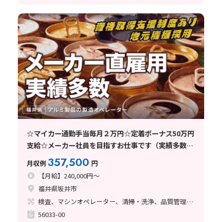
☆マイカー通勤手当毎月２万円☆定着ボーナス50万円
支給☆メーカー社員を目指すお仕事です（実績多数）
★アルミ製品の製造オペレータ★芦原温泉駅から車で
357,500
月収例
円
25分
【月給】240,000円～
福井県坂井市
検査、マシンオペレーター、清掃・洗浄、品質管理、メンテナンス・保全、フォークリフト、玉掛け・クレーン、鋳造・鍛造、立ち作業、塗装、バリ取り、その他
56033-00