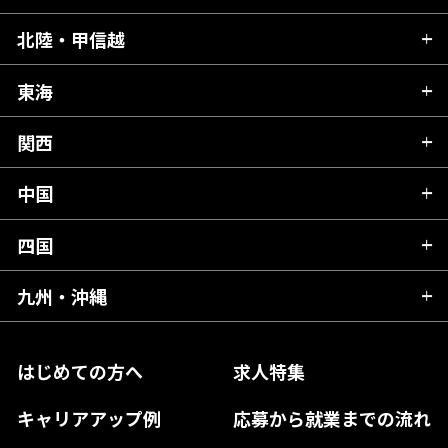
青森県
北陸・甲信越
茨城県
秋田県
栃木県
東海
新潟県
山形県
群馬県
富山県
関西
岐阜県
岩手県
埼玉県
石川県
静岡県
中国
滋賀県
宮城県
千葉県
福井県
愛知県
京都府
四国
広島県
福島県
東京都
山梨県
三重県
大阪府
岡山県
九州・沖縄
愛媛県
神奈川県
長野県
兵庫県
鳥取県
香川県
福岡県
はじめての方へ
求人特集
奈良県
島根県
高知県
佐賀県
キャリアアップ例
応募から就業までの流れ
和歌山県
山口県
徳島県
長崎県