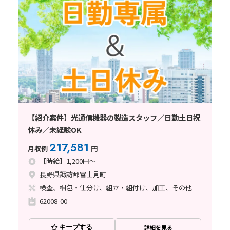
【紹介案件】光通信機器の製造スタッフ／日勤土日祝
休み／未経験OK
217,581
月収例
円
【時給】1,200円～
長野県諏訪郡富士見町
検査、梱包・仕分け、組立・組付け、加工、その他
62008-00
キープする
詳細を見る