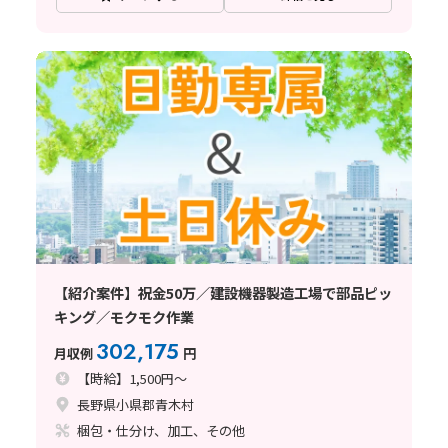
【紹介案件】祝金50万／建設機器製造工場で部品ピッ
キング／モクモク作業
302,175
月収例
円
【時給】1,500円～
長野県小県郡青木村
梱包・仕分け、加工、その他