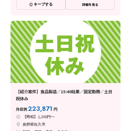
キープする
詳細を見る
【紹介案件】食品製造／15:40始業／固定勤務／土日
祝休み
223,871
月収例
円
【時給】1,300円～
長野県佐久市