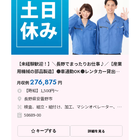
【未経験歓迎！】＼長野でまったりお仕事♪／【産業
用機械の部品製造】●車通勤OK●レンタカー貸出あ
り●安曇野市
276,875
月収例
円
【時給】1,500円～
長野県安曇野市
検査、組立・組付け、加工、マシンオペレーター、立ち作業
58689-00
キープする
詳細を見る