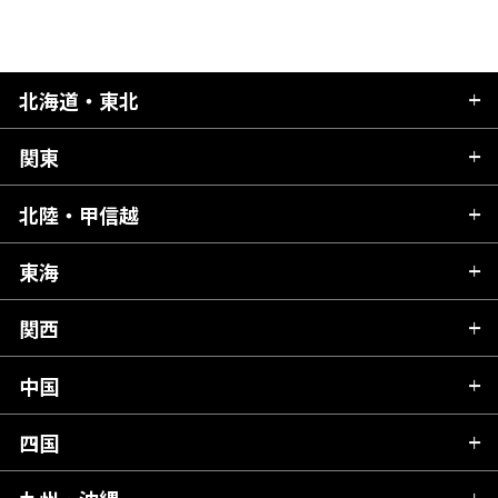
北海道・東北
関東
北海道
青森県
北陸・甲信越
茨城県
秋田県
栃木県
東海
新潟県
山形県
群馬県
富山県
関西
岐阜県
岩手県
埼玉県
石川県
静岡県
中国
滋賀県
宮城県
千葉県
福井県
愛知県
京都府
四国
広島県
福島県
東京都
山梨県
三重県
大阪府
岡山県