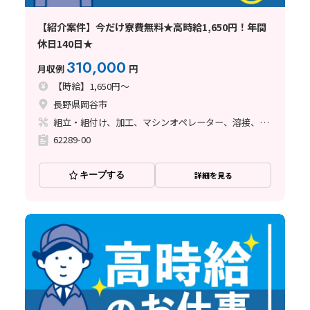
【紹介案件】今だけ寮費無料★高時給1,650円！年間
休日140日★
310,000
月収例
円
【時給】1,650円～
長野県岡谷市
組立・組付け、加工、マシンオペレーター、溶接、バリ取り
62289-00
キープする
詳細を見る