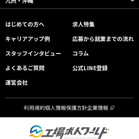
九州・沖縄
愛媛県
神奈川県
長野県
兵庫県
鳥取県
香川県
福岡県
はじめての方へ
求人特集
奈良県
島根県
高知県
佐賀県
キャリアアップ例
応募から就業までの流れ
和歌山県
山口県
徳島県
長崎県
スタッフインタビュー
コラム
大分県
よくあるご質問
公式LINE登録
熊本県
運営会社
宮崎県
鹿児島県
利用規約
個人情報保護方針
企業情報
沖縄県