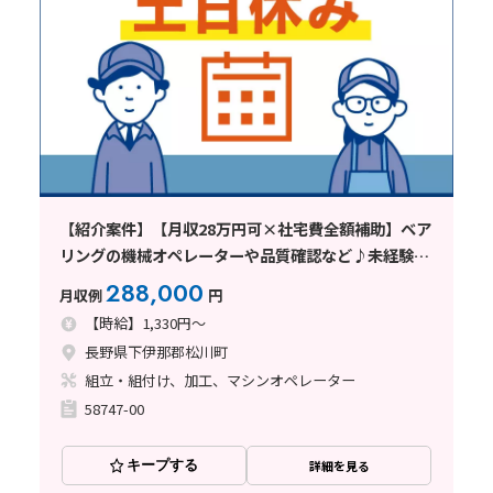
【紹介案件】【月収28万円可×社宅費全額補助】ベア
リングの機械オペレーターや品質確認など♪未経験歓
迎◎
288,000
月収例
円
【時給】1,330円～
長野県下伊那郡松川町
組立・組付け、加工、マシンオペレーター
58747-00
キープする
詳細を見る