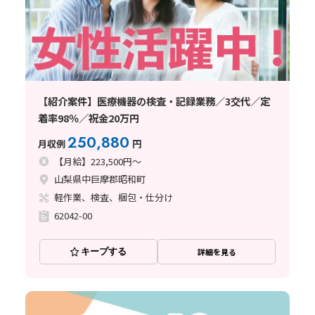
【紹介案件】医療機器の検査・記録業務／3交代／定
着率98％／祝金20万円
250,880
月収例
円
【月給】223,500円～
山梨県中巨摩郡昭和町
軽作業、検査、梱包・仕分け
62042-00
キープする
詳細を見る