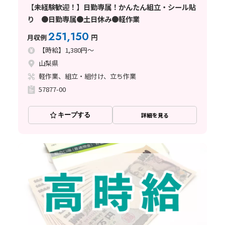
【未経験歓迎！】日勤専属！かんたん組立・シール貼
り ●日勤専属●土日休み●軽作業
251,150
月収例
円
【時給】1,380円～
山梨県
軽作業、組立・組付け、立ち作業
57877-00
キープする
詳細を見る