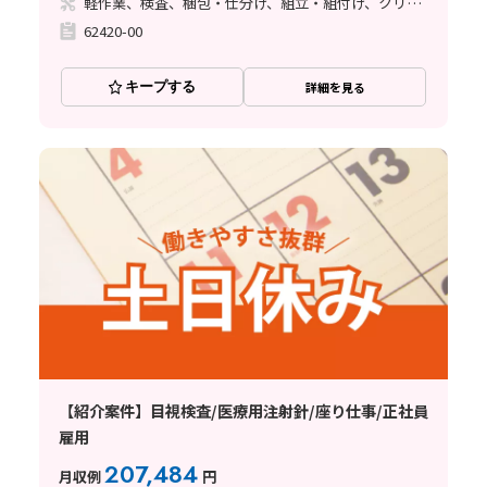
軽作業、検査、梱包・仕分け、組立・組付け、クリーンルーム
62420-00
キープする
詳細を見る
【紹介案件】目視検査/医療用注射針/座り仕事/正社員
雇用
207,484
月収例
円