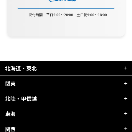
受付時間 平日9:00～20:00 土日祝9:00～18:00
北海道・東北
関東
北海道
青森県
北陸・甲信越
茨城県
秋田県
栃木県
東海
新潟県
山形県
群馬県
富山県
関西
岐阜県