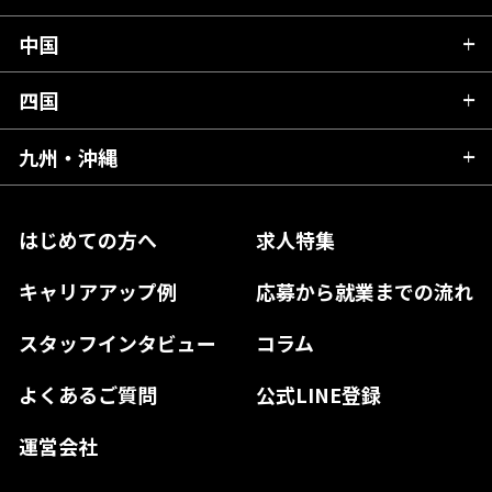
岩手県
埼玉県
石川県
静岡県
中国
滋賀県
宮城県
千葉県
福井県
愛知県
京都府
四国
広島県
福島県
東京都
山梨県
三重県
大阪府
岡山県
九州・沖縄
愛媛県
神奈川県
長野県
兵庫県
鳥取県
香川県
福岡県
はじめての方へ
求人特集
奈良県
島根県
高知県
佐賀県
キャリアアップ例
応募から就業までの流れ
和歌山県
山口県
徳島県
長崎県
スタッフインタビュー
コラム
大分県
よくあるご質問
公式LINE登録
熊本県
運営会社
宮崎県