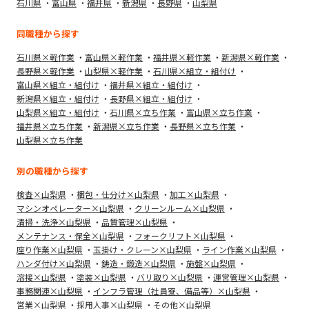
石川県
富山県
福井県
新潟県
長野県
山梨県
同職種から探す
石川県×軽作業
富山県×軽作業
福井県×軽作業
新潟県×軽作業
長野県×軽作業
山梨県×軽作業
石川県×組立・組付け
富山県×組立・組付け
福井県×組立・組付け
新潟県×組立・組付け
長野県×組立・組付け
山梨県×組立・組付け
石川県×立ち作業
富山県×立ち作業
福井県×立ち作業
新潟県×立ち作業
長野県×立ち作業
山梨県×立ち作業
別の職種から探す
検査×山梨県
梱包・仕分け×山梨県
加工×山梨県
マシンオペレーター×山梨県
クリーンルーム×山梨県
清掃・洗浄×山梨県
品質管理×山梨県
メンテナンス・保全×山梨県
フォークリフト×山梨県
座り作業×山梨県
玉掛け・クレーン×山梨県
ライン作業×山梨県
ハンダ付け×山梨県
鋳造・鍛造×山梨県
施盤×山梨県
溶接×山梨県
塗装×山梨県
バリ取り×山梨県
運営管理×山梨県
事務関連×山梨県
インフラ管理（社員寮、備品等）×山梨県
営業×山梨県
採用人事×山梨県
その他×山梨県