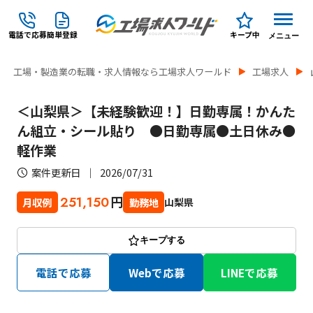
電話で応募
簡単登録
キープ中
メニュー
工場・製造業の転職・求人情報なら工場求人ワールド
工場求人
＜山梨県＞【未経験歓迎！】日勤専属！かんた
ん組立・シール貼り ●日勤専属●土日休み●
軽作業
案件更新日
2026/07/31
円
251,150
山梨県
月収例
勤務地
キープする
電話で応募
Webで応募
LINEで応募