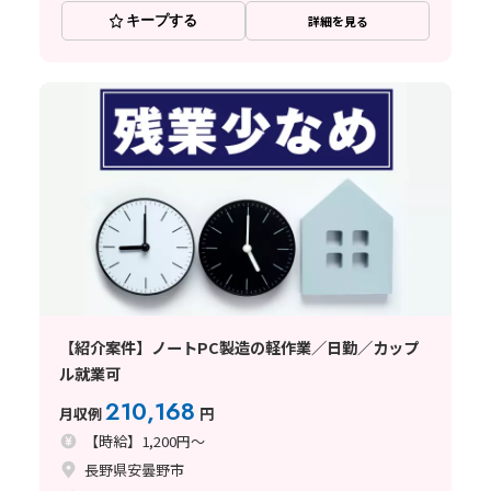
キープする
詳細を見る
【紹介案件】ノートPC製造の軽作業／日勤／カップ
ル就業可
210,168
月収例
円
【時給】1,200円～
長野県安曇野市