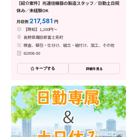
【紹介案件】光通信機器の製造スタッフ／日勤土日祝
休み／未経験OK
217,581
月収例
円
【時給】1,200円～
長野県諏訪郡富士見町
検査、梱包・仕分け、組立・組付け、加工、その他
62008-00
キープする
詳細を見る