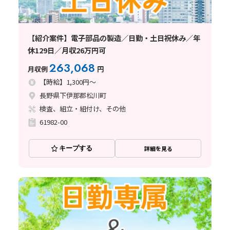
【紹介案件】電子部品の製造／日勤・土日祝休み／年
休129日／月収26万円可
263,068
月収例
円
【時給】1,300円～
長野県下伊那郡松川町
検査、組立・組付け、その他
61982-00
キープする
詳細を見る