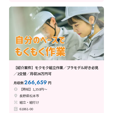
【紹介案件】モクモク組立作業／プラモデル好き必見
／2交替／月収26万円可
266,659
月収例
円
【時給】1,350円～
長野県松本市
組立・組付け
61861-00