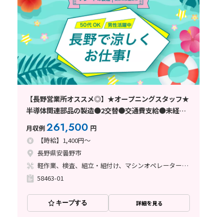
【長野営業所オススメ◎】★オープニングスタッフ★
半導体関連部品の製造●2交替●交通費支給●未経験
OK
261,500
月収例
円
【時給】1,400円～
長野県安曇野市
軽作業、検査、組立・組付け、マシンオペレーター、クリーンルーム、立ち作業
58463-01
キープする
詳細を見る