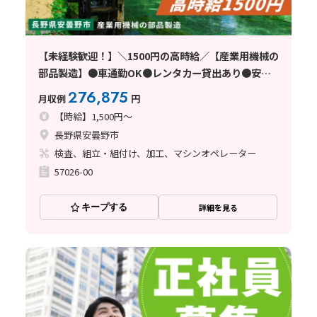
【未経験歓迎！】＼1500円の高時給／【産業用機械の
部品製造】●車通勤OK●レンタカー貸出あり●安曇
野市
276,875
月収例
円
【時給】1,500円～
長野県安曇野市
検査、組立・組付け、加工、マシンオペレーター
57026-00
キープする
詳細を見る