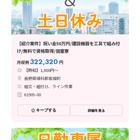
【紹介案件】祝い金50万円/建設機器を工具で組み付
け/無料で資格取得/個室寮
322,320
月収例
円
【時給】1,600円～
長野県埴科郡坂城町
組立・組付け、ライン作業
61905-00
キープする
詳細を見る