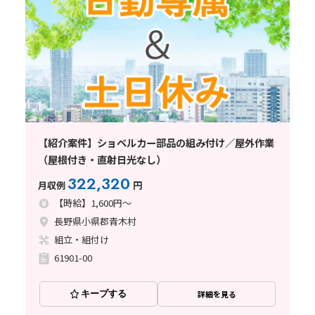
【紹介案件】ショベルカー部品の組み付け／屋外作業
（屋根付き・直射日光なし）
322,320
月収例
円
【時給】1,600円～
長野県小県郡青木村
組立・組付け
61901-00
キープする
詳細を見る