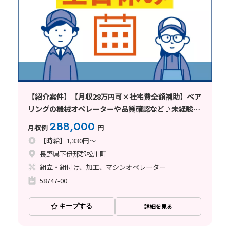
【紹介案件】【月収28万円可×社宅費全額補助】ベア
リングの機械オペレーターや品質確認など♪未経験歓
迎◎
288,000
月収例
円
【時給】1,330円～
長野県下伊那郡松川町
組立・組付け、加工、マシンオペレーター
58747-00
キープする
詳細を見る