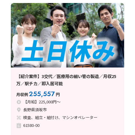
【紹介案件】3交代／医療用の細い管の製造／月収25
万／駅チカ／即入居可能
255,557
月収例
円
【月給】225,000円～
長野県須坂市
検査、組立・組付け、マシンオペレーター
61580-00