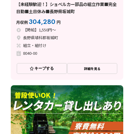
【未経験歓迎！】ショベルカー部品の組立作業■完全
日勤■土日休み■長野県坂城町
304,280
月収例
円
【時給】1,550円～
長野県埴科郡坂城町
組立・組付け
8040-00
キープする
詳細を見る