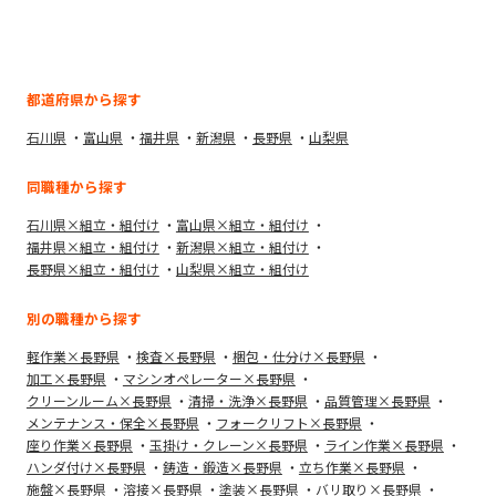
都道府県から探す
石川県
富山県
福井県
新潟県
長野県
山梨県
同職種から探す
石川県×組立・組付け
富山県×組立・組付け
福井県×組立・組付け
新潟県×組立・組付け
長野県×組立・組付け
山梨県×組立・組付け
別の職種から探す
軽作業×長野県
検査×長野県
梱包・仕分け×長野県
加工×長野県
マシンオペレーター×長野県
クリーンルーム×長野県
清掃・洗浄×長野県
品質管理×長野県
メンテナンス・保全×長野県
フォークリフト×長野県
座り作業×長野県
玉掛け・クレーン×長野県
ライン作業×長野県
ハンダ付け×長野県
鋳造・鍛造×長野県
立ち作業×長野県
施盤×長野県
溶接×長野県
塗装×長野県
バリ取り×長野県