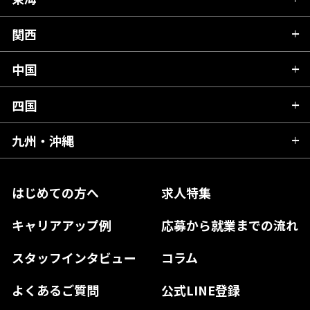
新潟県
山形県
群馬県
富山県
関西
岐阜県
岩手県
埼玉県
石川県
静岡県
中国
滋賀県
宮城県
千葉県
福井県
愛知県
京都府
四国
広島県
福島県
東京都
山梨県
三重県
大阪府
岡山県
九州・沖縄
愛媛県
神奈川県
長野県
兵庫県
鳥取県
香川県
福岡県
はじめての方へ
求人特集
奈良県
島根県
高知県
佐賀県
キャリアアップ例
応募から就業までの流れ
和歌山県
山口県
徳島県
長崎県
スタッフインタビュー
コラム
大分県
よくあるご質問
公式LINE登録
熊本県