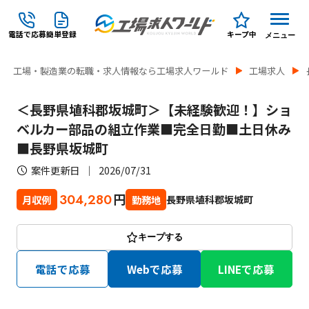
電話で応募
簡単登録
キープ中
メニュー
工場・製造業の転職・求人情報なら工場求人ワールド
工場求人
＜長野県埴科郡坂城町＞【未経験歓迎！】ショ
ベルカー部品の組立作業■完全日勤■土日休み
■長野県坂城町
案件更新日
2026/07/31
円
304,280
長野県埴科郡坂城町
月収例
勤務地
キープする
電話で応募
Webで応募
LINEで応募