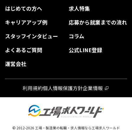
香川県
福岡県
はじめての方へ
求人特集
奈良県
島根県
高知県
佐賀県
キャリアアップ例
応募から就業までの流れ
和歌山県
山口県
徳島県
長崎県
スタッフインタビュー
コラム
大分県
よくあるご質問
公式LINE登録
熊本県
運営会社
宮崎県
鹿児島県
利用規約
個人情報保護方針
企業情報
沖縄県
© 2012-
2026
工場・製造業の転職・求人情報なら工場求人ワールド