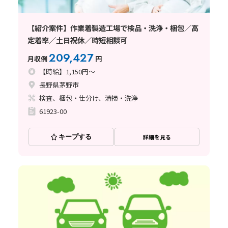
【紹介案件】作業着製造工場で検品・洗浄・梱包／高
定着率／土日祝休／時短相談可
209,427
月収例
円
【時給】1,150円～
長野県茅野市
検査、梱包・仕分け、清掃・洗浄
61923-00
キープする
詳細を見る