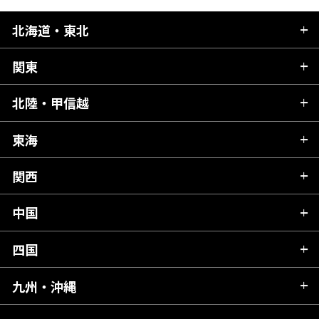
北海道・東北
関東
北海道
青森県
北陸・甲信越
茨城県
秋田県
栃木県
東海
新潟県
山形県
群馬県
富山県
関西
岐阜県
岩手県
埼玉県
石川県
静岡県
中国
滋賀県
宮城県
千葉県
福井県
愛知県
京都府
四国
広島県
福島県
東京都
山梨県
三重県
大阪府
岡山県
九州・沖縄
愛媛県
神奈川県
長野県
兵庫県
鳥取県