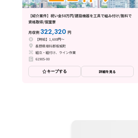
【紹介案件】祝い金50万円/建設機器を工具で組み付け/無料で
資格取得/個室寮
322,320
月収例
円
【時給】1,600円～
長野県埴科郡坂城町
組立・組付け、ライン作業
61905-00
キープする
詳細を見る