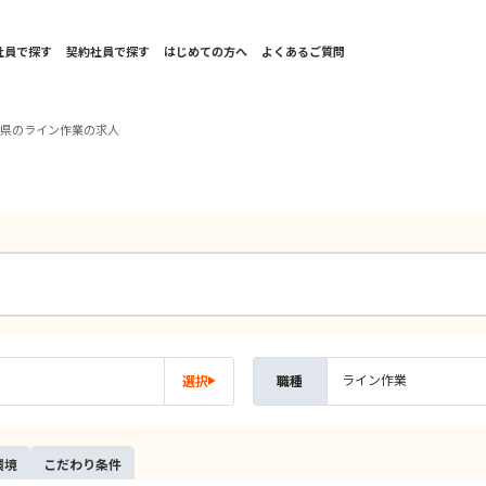
社員で探す
契約社員で探す
はじめての方へ
よくあるご質問
野県のライン作業の求人
ライン作業
選択
職種
環境
こだ
わり
条件