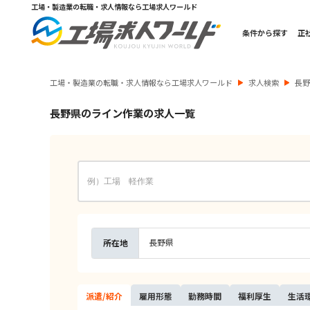
工場・製造業の転職・求人情報なら工場求人ワールド
条件から探す
正
工場・製造業の転職・求人情報なら工場求人ワールド
求人検索
長
長野県のライン作業の求人一覧
長野県
所在地
派遣/
紹介
雇用
形態
勤務
時間
福利
厚生
生活