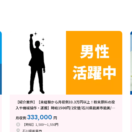
【紹介案件】【未経験から月収例33.3万円以上！粉末原料の投
入や機械操作・運搬】時給1500円/2交替/石川県能美市能美/4
勤2休のシフト制/寮完備/昇給ありでさらに収入UP♪
333,000
月収例
円
【時給】1,500～1,550円
石川県能美市