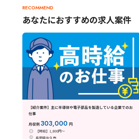
RECOMMEND
あなたにおすすめの求人案件
【紹介案件】主に半導体や電子部品を製造している企業でのお
仕事
303,000
月収例
円
【時給】1,800円～
長野県佐久市