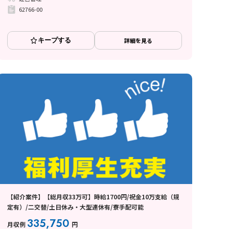
62766-00
キープする
詳細を見る
【紹介案件】【総月収33万可】時給1700円/祝金10万支給（規
定有）/二交替/土日休み・大型連休有/寮手配可能
335,750
月収例
円