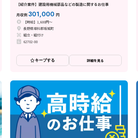
【紹介案件】建設用機械部品などの製造に関するお仕事
301,000
月収例
円
【時給】1,600円～
長野県埴科郡坂城町
組立・組付け
62702-00
キープする
詳細を見る