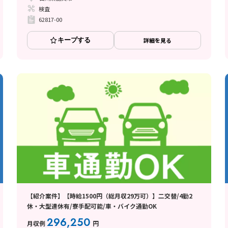
検査
62817-00
キープする
詳細を見る
【紹介案件】【時給1500円（総月収29万可）】二交替/4勤2
休・大型連休有/寮手配可能/車・バイク通勤OK
296,250
月収例
円