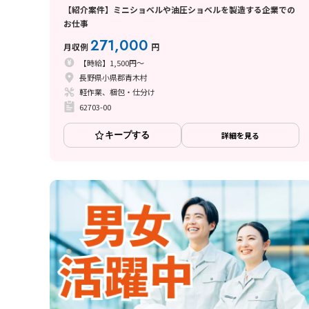
【紹介案件】ミニショベルや油圧ショベルを製造する企業での
お仕事
271,000
月収例
円
【時給】1,500円～
長野県小県郡青木村
軽作業、梱包・仕分け
62703-00
キープする
詳細を見る