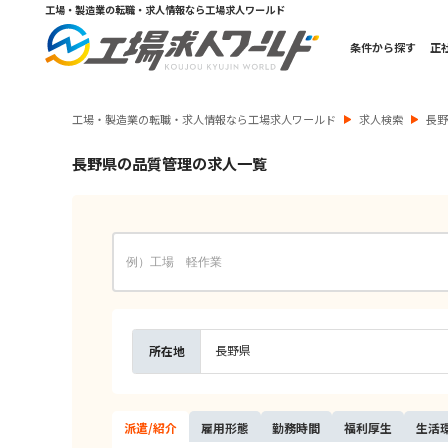
工場・製造業の転職・求人情報なら工場求人ワールド
条件から探す
正
工場・製造業の転職・求人情報なら工場求人ワールド
求人検索
長
長野県の品質管理の求人一覧
長野県
所在地
派遣/
紹介
雇用
形態
勤務
時間
福利
厚生
生活