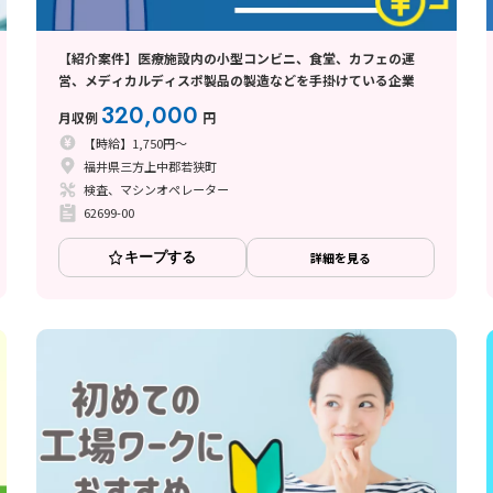
【紹介案件】医療施設内の小型コンビニ、食堂、カフェの運
営、メディカルディスポ製品の製造などを手掛けている企業
320,000
月収例
円
【時給】1,750円～
福井県三方上中郡若狭町
検査、マシンオペレーター
62699-00
キープする
詳細を見る