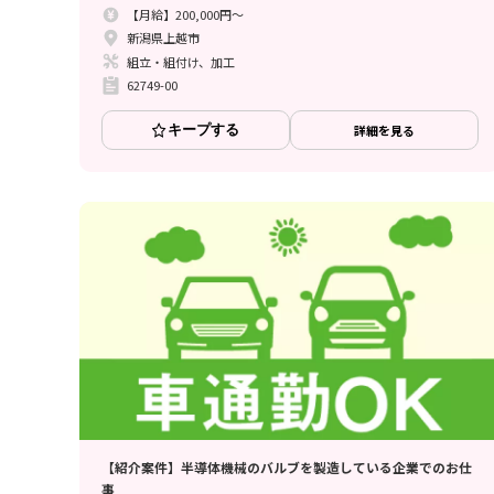
【月給】200,000円～
新潟県上越市
組立・組付け、加工
62749-00
キープする
詳細を見る
【紹介案件】半導体機械のバルブを製造している企業でのお仕
事