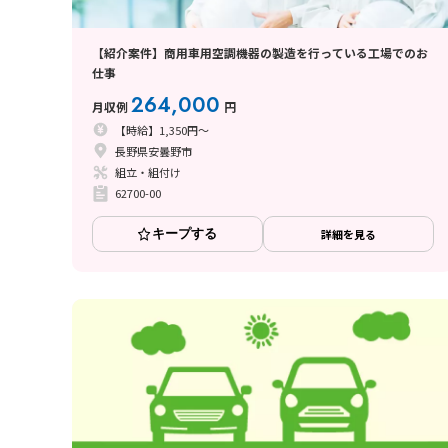
【紹介案件】商用車用空調機器の製造を行っている工場でのお
仕事
264,000
月収例
円
【時給】1,350円～
長野県安曇野市
組立・組付け
62700-00
キープする
詳細を見る