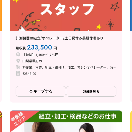
計測機器の組立/オペレーター/土日祝休み長期休暇あり
233,500
月収例
円
【時給】1,400～1,750円
山梨県甲府市
軽作業、検査、組立・組付け、加工、マシンオペレーター、清掃・洗浄、ハンダ付け、立ち作業
62348-00
キープする
詳細を見る