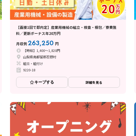
【面接1回で即内定】産業用機械の組立・検査・梱包／寮費無
料／更新ボーナス年20万円
263,250
月収例
円
【時給】1,400～1,820円
山梨県南都留郡忍野村
組立・組付け
9220-18
キープする
詳細を見る