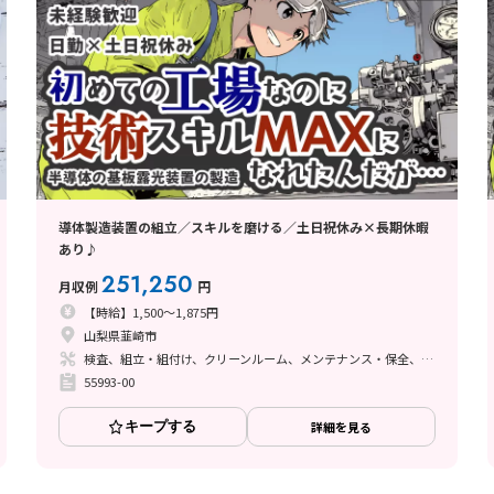
導体製造装置の組立／スキルを磨ける／土日祝休み×長期休暇
あり♪
251,250
月収例
円
【時給】1,500～1,875円
山梨県韮崎市
検査、組立・組付け、クリーンルーム、メンテナンス・保全、座り作業、立ち作業
55993-00
キープする
詳細を見る