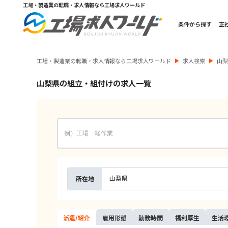
工場・製造業の転職・求人情報なら工場求人ワールド
条件から探す
正
工場・製造業の転職・求人情報なら工場求人ワールド
求人検索
山
山梨県の組立・組付けの求人一覧
山梨県
所在地
派遣/
紹介
雇用
形態
勤務
時間
福利
厚生
生活