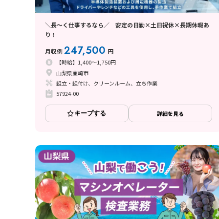
＼長～く仕事するなら／ 安定の日勤×土日祝休×長期休暇あ
り！
247,500
月収例
円
【時給】1,400～1,750円
山梨県韮崎市
組立・組付け、クリーンルーム、立ち作業
57924-00
キープする
詳細を見る