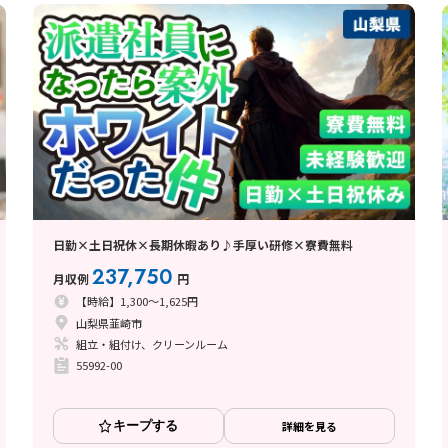
日勤×土日祝休×長期休暇あり♪手厚い研修×寮費無料
237,750
月収例
円
【時給】1,300～1,625円
山梨県韮崎市
組立・組付け、クリーンルーム
55992-00
キープする
詳細を見る