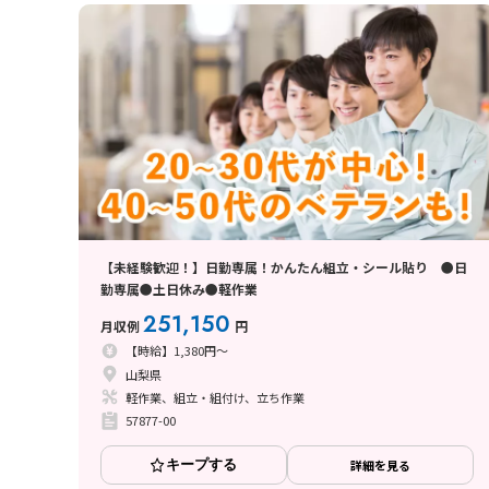
【未経験歓迎！】日勤専属！かんたん組立・シール貼り ●日
勤専属●土日休み●軽作業
251,150
月収例
円
【時給】1,380円～
山梨県
軽作業、組立・組付け、立ち作業
57877-00
キープする
詳細を見る