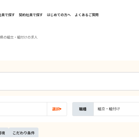
社員で探す
契約社員で探す
はじめての方へ
よくあるご質問
梨県の組立・組付けの求人
組立・組付け
選択
職種
環境
こだ
わり
条件