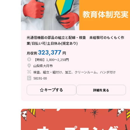
光通信機器の部品の組立と配線・検査 未経験可のもくもく作
業/日払い可/土日休み(規定あり)
323,377
月収例
円
【時給】1,800～2,250円
山梨県大月市
検査、組立・組付け、加工、クリーンルーム、ハンダ付け
58191-00
キープする
詳細を見る