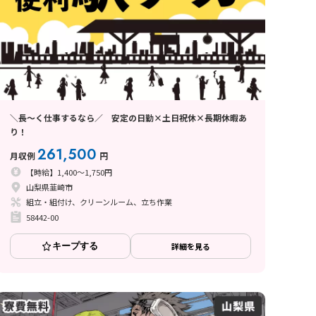
＼長～く仕事するなら／ 安定の日勤×土日祝休×長期休暇あ
り！
261,500
月収例
円
【時給】1,400～1,750円
山梨県韮崎市
組立・組付け、クリーンルーム、立ち作業
58442-00
キープする
詳細を見る