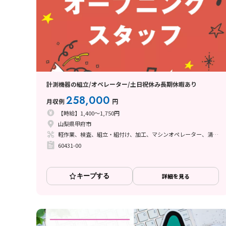
計測機器の組立/オペレーター/土日祝休み長期休暇あり
258,000
月収例
円
【時給】1,400～1,750円
山梨県甲府市
軽作業、検査、組立・組付け、加工、マシンオペレーター、清掃・洗浄、ハンダ付け、立ち作業
60431-00
キープする
詳細を見る