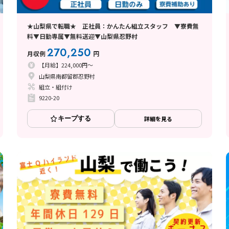
★山梨県で転職★ 正社員：かんたん組立スタッフ ▼寮費無
料▼日勤専属▼無料送迎▼山梨県忍野村
270,250
月収例
円
【月給】224,000円～
山梨県南都留郡忍野村
組立・組付け
9220-20
キープする
詳細を見る