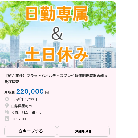
【紹介案件】フラットパネルディスプレイ製造関連装置の組立
及び検査
220,000
月収例
円
【時給】1,200円～
山梨県韮崎市
検査、組立・組付け
58777-00
キープする
詳細を見る