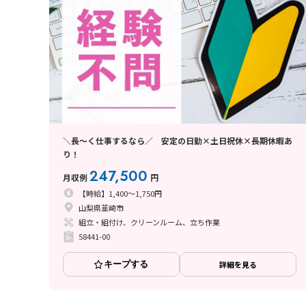
＼長～く仕事するなら／ 安定の日勤×土日祝休×長期休暇あ
り！
247,500
月収例
円
【時給】1,400～1,750円
山梨県韮崎市
組立・組付け、クリーンルーム、立ち作業
58441-00
キープする
詳細を見る