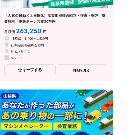
【人気の日勤×土日祝休】産業用機械の組立・検査・梱包／寮
費無料／更新ボーナス年20万円
263,250
月収例
円
【時給】1,400～1,820円
山梨県南都留郡忍野村
組立・組付け
9220-00
キープする
詳細を見る