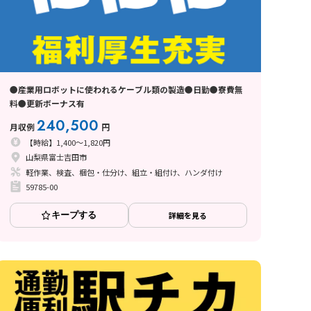
●産業用ロボットに使われるケーブル類の製造●日勤●寮費無
料●更新ボーナス有
240,500
月収例
円
【時給】1,400～1,820円
山梨県富士吉田市
軽作業、検査、梱包・仕分け、組立・組付け、ハンダ付け
59785-00
キープする
詳細を見る