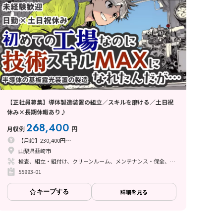
【正社員募集】導体製造装置の組立／スキルを磨ける／土日祝
休み×長期休暇あり♪
268,400
月収例
円
【月給】230,400円～
山梨県韮崎市
検査、組立・組付け、クリーンルーム、メンテナンス・保全、座り作業、立ち作業
55993-01
キープする
詳細を見る