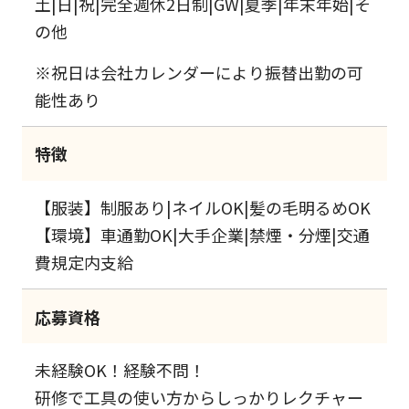
土|日|祝|完全週休2日制|GW|夏季|年末年始|そ
の他
※祝日は会社カレンダーにより振替出勤の可
能性あり
特徴
【服装】制服あり|ネイルOK|髪の毛明るめOK
【環境】車通勤OK|大手企業|禁煙・分煙|交通
費規定内支給
応募資格
未経験OK！経験不問！
研修で工具の使い方からしっかりレクチャー