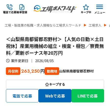
電話で応募
簡単登録
キープ中
メニュー
工場・製造業の転職・求人情報なら工場求人ワールド
工場求人
＜山梨県南都留郡忍野村＞【人気の日勤×土日
祝休】産業用機械の組立・検査・梱包／寮費無
料／更新ボーナス年20万円
案件更新日
2026/08/05
円
263,250
山梨県南都留郡忍野村
月収例
勤務地
キープする
電話で応募
Webで応募
LINEで応募