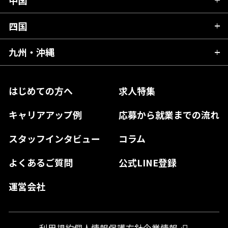
滋賀県
宮城県
千葉県
福井県
愛知県
京都府
四国
広島県
福島県
東京都
山梨県
三重県
大阪府
岡山県
九州・沖縄
愛媛県
神奈川県
長野県
兵庫県
鳥取県
香川県
福岡県
はじめての方へ
求人特集
奈良県
島根県
高知県
佐賀県
キャリアアップ例
応募から就業までの流れ
和歌山県
山口県
徳島県
長崎県
スタッフインタビュー
コラム
大分県
よくあるご質問
公式LINE登録
熊本県
運営会社
宮崎県
鹿児島県