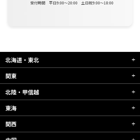
受付時間 平日9:00～20:00 土日祝9:00～18:00
北海道・東北
関東
北海道
青森県
北陸・甲信越
茨城県
秋田県
栃木県
東海
新潟県
山形県
群馬県
富山県
関西
岐阜県
岩手県
埼玉県
石川県
静岡県
中国