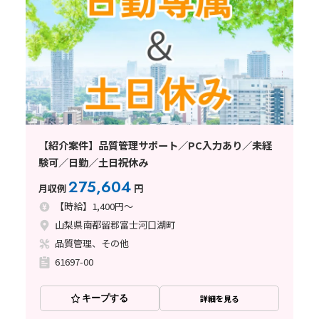
【紹介案件】品質管理サポート／PC入力あり／未経
験可／日勤／土日祝休み
275,604
月収例
円
【時給】1,400円～
山梨県南都留郡富士河口湖町
品質管理、その他
61697-00
キープする
詳細を見る