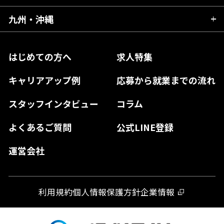
福島県
東京都
山梨県
三重県
大阪府
岡山県
九州・沖縄
愛媛県
神奈川県
長野県
兵庫県
鳥取県
香川県
福岡県
はじめての方へ
求人特集
奈良県
島根県
高知県
佐賀県
キャリアアップ例
応募から就業までの流れ
和歌山県
山口県
徳島県
長崎県
スタッフインタビュー
コラム
大分県
よくあるご質問
公式LINE登録
熊本県
運営会社
宮崎県
鹿児島県
利用規約
個人情報保護方針
企業情報
沖縄県