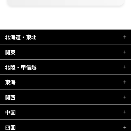
北海道・東北
関東
北海道
青森県
北陸・甲信越
茨城県
秋田県
栃木県
東海
新潟県
山形県
群馬県
富山県
関西
岐阜県
岩手県
埼玉県
石川県
静岡県
中国
滋賀県
宮城県
千葉県
福井県
愛知県
京都府
四国
広島県