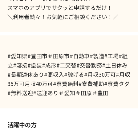
スマホのアプリでサクッと申請するだけ！
＼利用者続々！お気軽にご相談ください！／
#愛知県#豊田市＃田原市#自動車#製造#工場#組
立#溶接#塗装#成形#二交替#交替勤務#土日休み
#長期連休あり#高収入#稼げる#月収30万可#月収
35万可月収40万可#寮費無料#寮費補助#寮費タダ
#無料送迎#送迎あり＃愛知＃田原＃豊田
活躍中の方