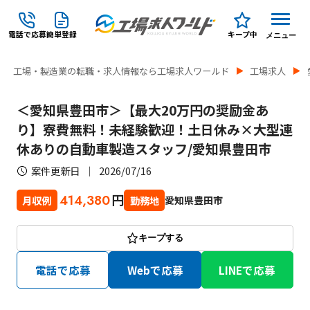
電話で応募
簡単登録
キープ中
メニュー
工場・製造業の転職・求人情報なら工場求人ワールド
工場求人
＜愛知県豊田市＞【最大20万円の奨励金あ
り】寮費無料！未経験歓迎！土日休み×大型連
休ありの自動車製造スタッフ/愛知県豊田市
案件更新日
2026/07/16
円
414,380
愛知県豊田市
月収例
勤務地
キープする
電話で応募
Webで応募
LINEで応募