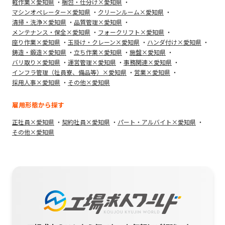
軽作業×愛知県
梱包・仕分け×愛知県
マシンオペレーター×愛知県
クリーンルーム×愛知県
清掃・洗浄×愛知県
品質管理×愛知県
メンテナンス・保全×愛知県
フォークリフト×愛知県
座り作業×愛知県
玉掛け・クレーン×愛知県
ハンダ付け×愛知県
鋳造・鍛造×愛知県
立ち作業×愛知県
施盤×愛知県
バリ取り×愛知県
運営管理×愛知県
事務関連×愛知県
インフラ管理（社員寮、備品等）×愛知県
営業×愛知県
採用人事×愛知県
その他×愛知県
雇用形態から探す
正社員×愛知県
契約社員×愛知県
パート・アルバイト×愛知県
その他×愛知県