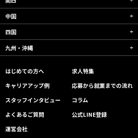
関西
岐阜県
岩手県
埼玉県
石川県
静岡県
中国
滋賀県
宮城県
千葉県
福井県
愛知県
京都府
四国
広島県
福島県
東京都
山梨県
三重県
大阪府
岡山県
九州・沖縄
愛媛県
神奈川県
長野県
兵庫県
鳥取県
香川県
福岡県
はじめての方へ
求人特集
奈良県
島根県
高知県
佐賀県
キャリアアップ例
応募から就業までの流れ
和歌山県
山口県
徳島県
長崎県
スタッフインタビュー
コラム
大分県
よくあるご質問
公式LINE登録
熊本県
運営会社
宮崎県