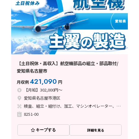
【土日祝休・高収入】航空機部品の組立・部品取付/
愛知県名古屋市
421,090
月収例
円
【月給】302,000円～
愛知県名古屋市港区
検査、組立・組付け、加工、マシンオペレーター、品質管理、メンテナンス・保全、フォークリフト、玉掛け・クレーン、ライン作業、鋳造・鍛造、立ち作業、溶接、塗装、バリ取り
8251-00
キープする
詳細を見る