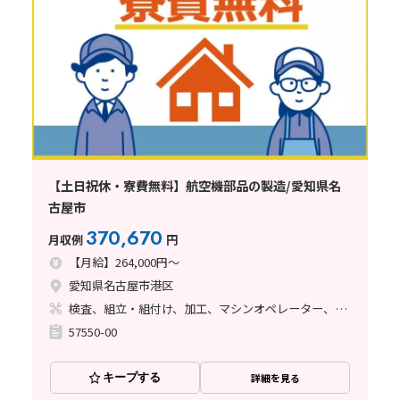
【土日祝休・寮費無料】航空機部品の製造/愛知県名
古屋市
370,670
月収例
円
【月給】264,000円～
愛知県名古屋市港区
検査、組立・組付け、加工、マシンオペレーター、クリーンルーム、清掃・洗浄、品質管理、メンテナンス・保全、フォークリフト、玉掛け・クレーン、ライン作業、鋳造・鍛造、立ち作業、溶接、塗装、バリ取り、その他
57550-00
キープする
詳細を見る