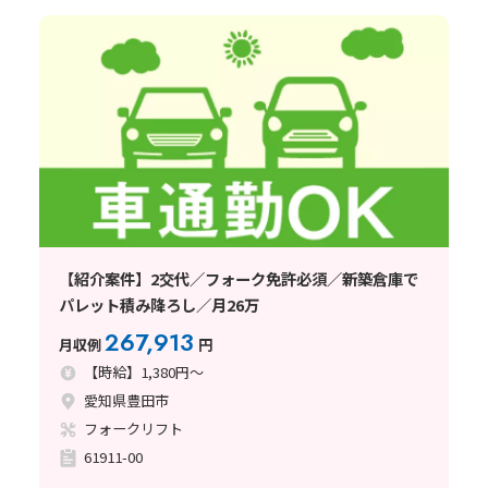
【紹介案件】2交代／フォーク免許必須／新築倉庫で
パレット積み降ろし／月26万
267,913
月収例
円
【時給】1,380円～
愛知県豊田市
フォークリフト
61911-00