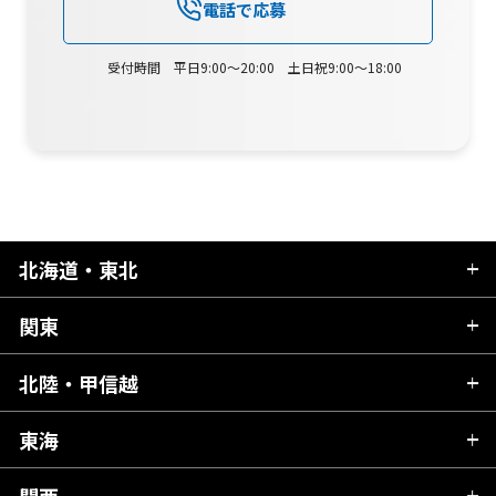
電話で応募
受付時間 平日9:00～20:00 土日祝9:00～18:00
北海道・東北
関東
北海道
青森県
北陸・甲信越
茨城県
秋田県
栃木県
東海
新潟県
山形県
群馬県
富山県