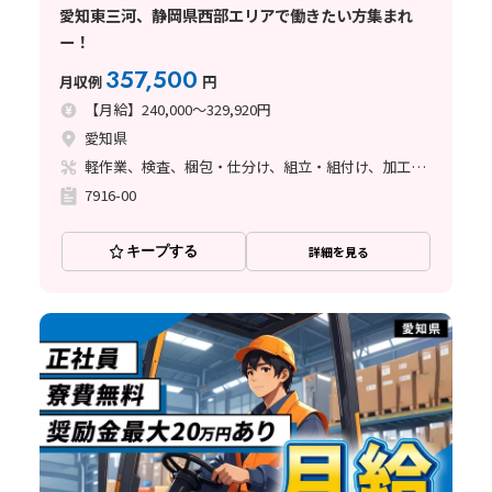
愛知東三河、静岡県西部エリアで働きたい方集まれ
ー！
357,500
月収例
円
【月給】240,000～329,920円
愛知県
軽作業、検査、梱包・仕分け、組立・組付け、加工、マシンオペレーター、クリーンルーム、清掃・洗浄、品質管理、メンテナンス・保全、フォークリフト、玉掛け・クレーン、ライン作業、ハンダ付け、鋳造・鍛造、立ち作業、溶接、塗装、バリ取り
7916-00
キープする
詳細を見る