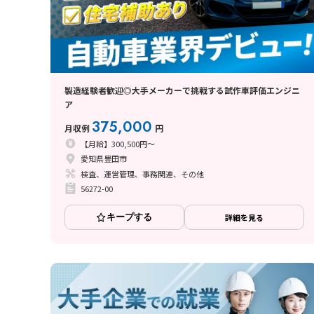
製造経験者歓迎◎大手メーカーで挑戦する試作車評価エンジニ
ア
375,000
月収例
円
【月給】300,500円～
愛知県豊田市
検査、運営管理、事務関連、その他
56272-00
キープする
詳細を見る