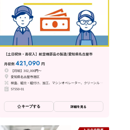
【土日祝休・高収入】航空機部品の製造/愛知県名古屋市
421,090
月収例
円
【月給】302,000円～
愛知県名古屋市港区
検査、組立・組付け、加工、マシンオペレーター、クリーンルーム、清掃・洗浄、品質管理、メンテナンス・保全、フォークリフト、玉掛け・クレーン、ライン作業、鋳造・鍛造、立ち作業、溶接、塗装、バリ取り、その他
57550-01
キープする
詳細を見る