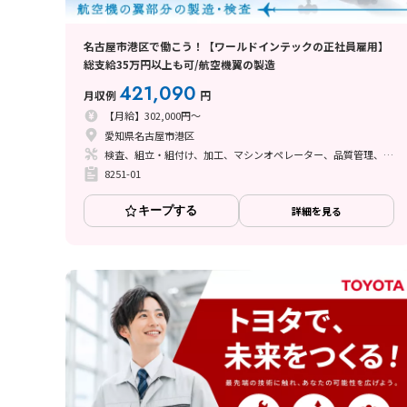
名古屋市港区で働こう！【ワールドインテックの正社員雇用】
総支給35万円以上も可/航空機翼の製造
421,090
月収例
円
【月給】302,000円～
愛知県名古屋市港区
検査、組立・組付け、加工、マシンオペレーター、品質管理、メンテナンス・保全、フォークリフト、玉掛け・クレーン、ライン作業、鋳造・鍛造、溶接、塗装、バリ取り、その他
8251-01
キープする
詳細を見る