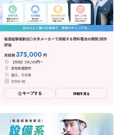
製造経験者歓迎◎大手メーカーで挑戦する燃料電池の開発/試作
評価
375,000
月収例
円
【月給】300,500円～
愛知県豊田市
加工、その他
57301-00
キープする
詳細を見る