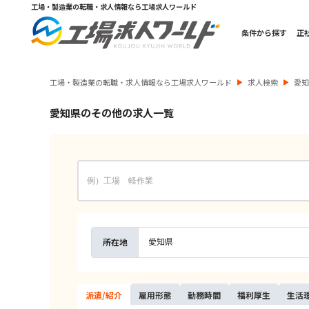
工場・製造業の転職・求人情報なら工場求人ワールド
条件から探す
正
工場・製造業の転職・求人情報なら工場求人ワールド
求人検索
愛
愛知県のその他の求人一覧
愛知県
所在地
派遣/
紹介
雇用
形態
勤務
時間
福利
厚生
生活