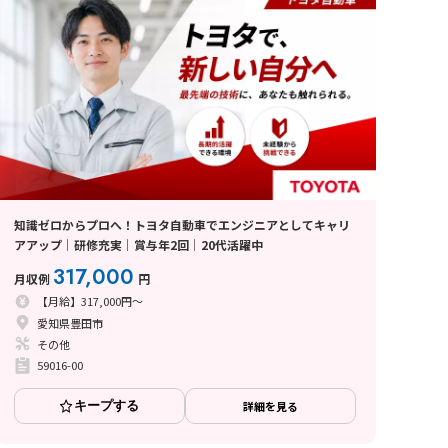
知識ゼロからプロへ！トヨタ自動車でエンジニアとしてキャリ
アアップ│研修充実│賞与年2回│20代活躍中
317,000
月収例
円
【月給】317,000円～
愛知県豊田市
その他
59016-00
キープする
詳細を見る