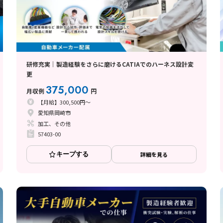
研修充実｜製造経験をさらに磨けるCATIAでのハーネス設計変
更
375,000
月収例
円
【月給】300,500円～
愛知県岡崎市
加工、その他
57403-00
キープする
詳細を見る