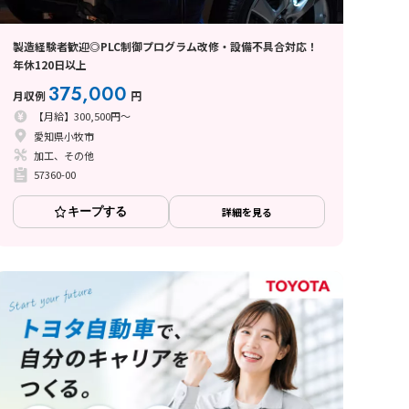
製造経験者歓迎◎PLC制御プログラム改修・設備不具合対応！
年休120日以上
375,000
月収例
円
【月給】300,500円～
愛知県小牧市
加工、その他
57360-00
キープする
詳細を見る