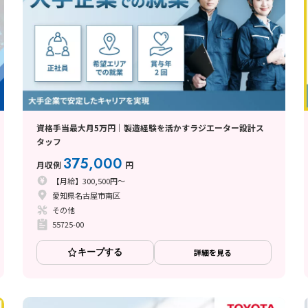
資格手当最大月5万円｜製造経験を活かすラジエーター設計ス
タッフ
375,000
月収例
円
【月給】300,500円～
愛知県名古屋市南区
その他
55725-00
キープする
詳細を見る