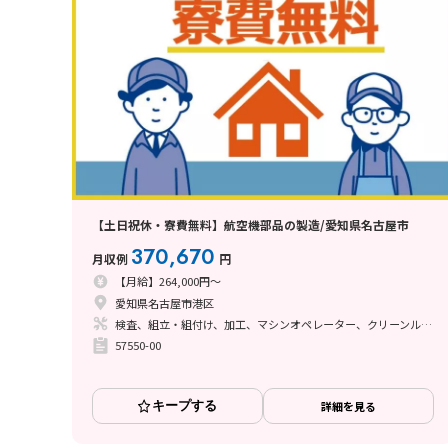
【土日祝休・寮費無料】航空機部品の製造/愛知県名古屋市
370,670
月収例
円
【月給】264,000円～
愛知県名古屋市港区
検査、組立・組付け、加工、マシンオペレーター、クリーンルーム、清掃・洗浄、品質管理、メンテナンス・保全、フォークリフト、玉掛け・クレーン、ライン作業、鋳造・鍛造、立ち作業、溶接、塗装、バリ取り、その他
57550-00
キープする
詳細を見る