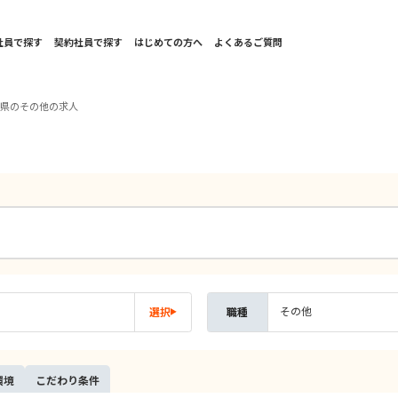
社員で探す
契約社員で探す
はじめての方へ
よくあるご質問
知県のその他の求人
その他
選択
職種
環境
こだ
わり
条件