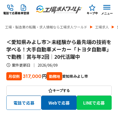
電話で応募
簡単登録
キープ中
メニュー
工場・製造業の転職・求人情報なら工場求人ワールド
工場求人
＜愛知県みよし市＞未経験から最先端の技術を
学べる！大手自動車メーカー「トヨタ自動車」
で勤務│賞与年2回│20代活躍中
案件更新日
2026/06/09
円
317,000
愛知県みよし市
月収例
勤務地
キープする
電話で応募
Webで応募
LINEで応募