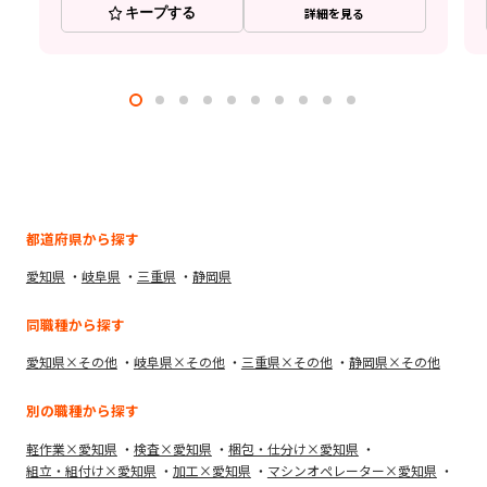
キープする
詳細を見る
都道府県から探す
愛知県
岐阜県
三重県
静岡県
同職種から探す
愛知県×その他
岐阜県×その他
三重県×その他
静岡県×その他
別の職種から探す
軽作業×愛知県
検査×愛知県
梱包・仕分け×愛知県
組立・組付け×愛知県
加工×愛知県
マシンオペレーター×愛知県