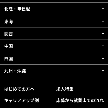
青森県
北陸・甲信越
茨城県
秋田県
栃木県
東海
新潟県
山形県
群馬県
富山県
関西
岐阜県
岩手県
埼玉県
石川県
静岡県
中国
滋賀県
宮城県
千葉県
福井県
愛知県
京都府
四国
広島県
福島県
東京都
山梨県
三重県
大阪府
岡山県
九州・沖縄
愛媛県
神奈川県
長野県
兵庫県
鳥取県
香川県
福岡県
はじめての方へ
求人特集
奈良県
島根県
高知県
佐賀県
キャリアアップ例
応募から就業までの流れ
和歌山県
山口県
徳島県
長崎県