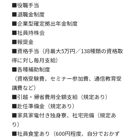
■役職手当
■退職金制度
■企業型確定拠出年金制度
■社員持株会
■報奨金
■資格手当（月最大5万円／138種類の資格取
得に対し毎月支給）
■各種補助制度
（資格受験費、セミナー参加費、通信教育受
講費など）
■引越・帰省費用全額支給（規定あり）
■赴任準備⾦（規定あり）
■家具家電付き独⾝寮、社宅完備（規定あ
り）
■社員食堂あり（600円程度、自分でおかず