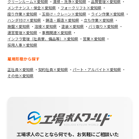
クリーンルーム×愛知県
清掃・洗浄×愛知県
品質管理×愛知県
メンテナンス・保全×愛知県
フォークリフト×愛知県
座り作業×愛知県
玉掛け・クレーン×愛知県
ライン作業×愛知県
ハンダ付け×愛知県
鋳造・鍛造×愛知県
立ち作業×愛知県
施盤×愛知県
溶接×愛知県
塗装×愛知県
バリ取り×愛知県
運営管理×愛知県
事務関連×愛知県
インフラ管理（社員寮、備品等）×愛知県
営業×愛知県
採用人事×愛知県
雇用形態から探す
正社員×愛知県
契約社員×愛知県
パート・アルバイト×愛知県
その他×愛知県
工場求人のことなら何でも、お気軽にご相談いた