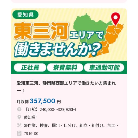
愛知東三河、静岡県西部エリアで働きたい方集まれ
ー！
357,500
月収例
円
【月給】240,000～329,920円
愛知県
軽作業、検査、梱包・仕分け、組立・組付け、加工、マシンオペレーター、クリーンルーム、清掃・洗浄、品質管理、メンテナンス・保全、フォークリフト、玉掛け・クレーン、ライン作業、ハンダ付け、鋳造・鍛造、立ち作業、溶接、塗装、バリ取り
7916-00