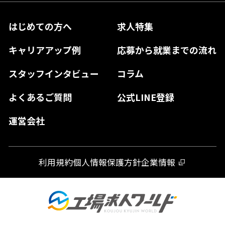
兵庫県
鳥取県
香川県
福岡県
はじめての方へ
求人特集
奈良県
島根県
高知県
佐賀県
キャリアアップ例
応募から就業までの流れ
和歌山県
山口県
徳島県
長崎県
スタッフインタビュー
コラム
大分県
よくあるご質問
公式LINE登録
熊本県
運営会社
宮崎県
鹿児島県
利用規約
個人情報保護方針
企業情報
沖縄県