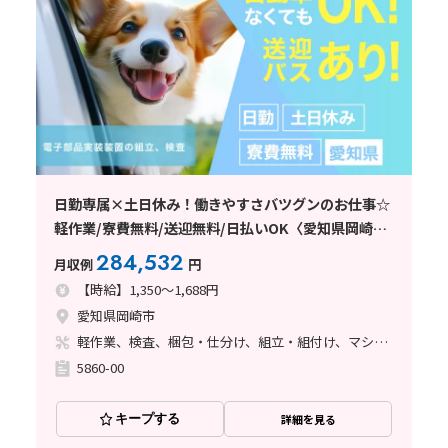
日勤専属×土日休み！働きやすさバツグンのお仕事☆
軽作業/寮費無料/送迎無料/日払いOK〈愛知県岡崎
市〉
284,532
月収例
円
【時給】1,350～1,688円
愛知県岡崎市
軽作業、検査、梱包・仕分け、組立・組付け、マシンオペレーター、ライン作業、立ち作業
5860-00
キープする
詳細を見る