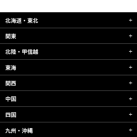
北海道・東北
関東
北海道
青森県
北陸・甲信越
茨城県
秋田県
栃木県
東海
新潟県
山形県
群馬県
富山県
関西
岐阜県
岩手県
埼玉県
石川県
静岡県
中国
滋賀県
宮城県
千葉県
福井県
愛知県
京都府
四国
広島県
福島県
東京都
山梨県
三重県
大阪府
岡山県
九州・沖縄
愛媛県
神奈川県
長野県