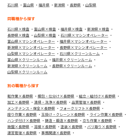
石川県
富山県
福井県
新潟県
長野県
山梨県
同職種から探す
石川県×検査
富山県×検査
福井県×検査
新潟県×検査
長野県×検査
山梨県×検査
石川県×マシンオペレーター
富山県×マシンオペレーター
福井県×マシンオペレーター
新潟県×マシンオペレーター
長野県×マシンオペレーター
山梨県×マシンオペレーター
石川県×クリーンルーム
富山県×クリーンルーム
福井県×クリーンルーム
新潟県×クリーンルーム
長野県×クリーンルーム
山梨県×クリーンルーム
別の職種から探す
軽作業×長野県
梱包・仕分け×長野県
組立・組付け×長野県
加工×長野県
清掃・洗浄×長野県
品質管理×長野県
メンテナンス・保全×長野県
フォークリフト×長野県
座り作業×長野県
玉掛け・クレーン×長野県
ライン作業×長野県
ハンダ付け×長野県
鋳造・鍛造×長野県
立ち作業×長野県
施盤×長野県
溶接×長野県
塗装×長野県
バリ取り×長野県
運営管理×長野県
事務関連×長野県