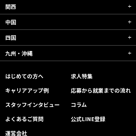
山形県
群馬県
富山県
関西
岐阜県
岩手県
埼玉県
石川県
静岡県
中国
滋賀県
宮城県
千葉県
福井県
愛知県
京都府
四国
広島県
福島県
東京都
山梨県
三重県
大阪府
岡山県
九州・沖縄
愛媛県
神奈川県
長野県
兵庫県
鳥取県
香川県
福岡県
はじめての方へ
求人特集
奈良県
島根県
高知県
佐賀県
キャリアアップ例
応募から就業までの流れ
和歌山県
山口県
徳島県
長崎県
スタッフインタビュー
コラム
大分県
よくあるご質問
公式LINE登録
熊本県
運営会社