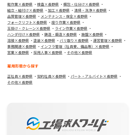
軽作業×長野県
検査×長野県
梱包・仕分け×長野県
組立・組付け×長野県
加工×長野県
清掃・洗浄×長野県
品質管理×長野県
メンテナンス・保全×長野県
フォークリフト×長野県
座り作業×長野県
玉掛け・クレーン×長野県
ライン作業×長野県
ハンダ付け×長野県
鋳造・鍛造×長野県
施盤×長野県
溶接×長野県
塗装×長野県
バリ取り×長野県
運営管理×長野県
事務関連×長野県
インフラ管理（社員寮、備品等）×長野県
営業×長野県
採用人事×長野県
その他×長野県
雇用形態から探す
正社員×長野県
契約社員×長野県
パート・アルバイト×長野県
その他×長野県