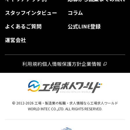
山口県
徳島県
長崎県
スタッフインタビュー
コラム
大分県
よくあるご質問
公式LINE登録
熊本県
運営会社
宮崎県
鹿児島県
利用規約
個人情報保護方針
企業情報
沖縄県
© 2012-
2026
工場・製造業の転職・求人情報なら工場求人ワールド
WORLD INTEC CO.,LTD. ALL RIGHTS RESERVED.