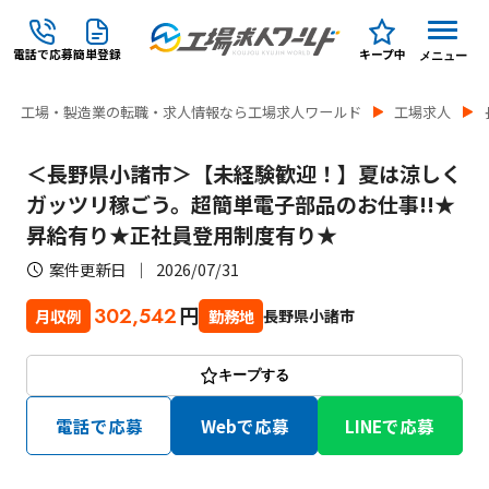
電話で応募
簡単登録
キープ中
メニュー
工場・製造業の転職・求人情報なら工場求人ワールド
工場求人
＜長野県小諸市＞【未経験歓迎！】夏は涼しく
ガッツリ稼ごう。超簡単電子部品のお仕事!!★
昇給有り★正社員登用制度有り★
案件更新日
2026/07/31
円
302,542
長野県小諸市
月収例
勤務地
キープする
電話で応募
Webで応募
LINEで応募