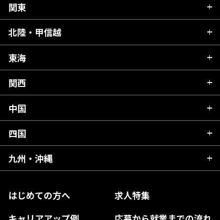
関東
北海道
青森県
北陸・甲信越
茨城県
秋田県
栃木県
東海
新潟県
山形県
群馬県
富山県
関西
岐阜県
岩手県
埼玉県
石川県
静岡県
中国
滋賀県
宮城県
千葉県
福井県
愛知県
京都府
四国
広島県
福島県
東京都
山梨県
三重県
大阪府
岡山県
九州・沖縄
愛媛県
神奈川県
長野県
兵庫県
鳥取県
香川県
福岡県
はじめての方へ
求人特集
奈良県
島根県
高知県
佐賀県
キャリアアップ例
応募から就業までの流れ
和歌山県