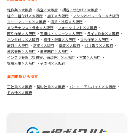
軽作業×大阪府
検査×大阪府
梱包・仕分け×大阪府
組立・組付け×大阪府
加工×大阪府
マシンオペレーター×大阪府
クリーンルーム×大阪府
清掃・洗浄×大阪府
メンテナンス・保全×大阪府
フォークリフト×大阪府
座り作業×大阪府
玉掛け・クレーン×大阪府
ライン作業×大阪府
ハンダ付け×大阪府
鋳造・鍛造×大阪府
立ち作業×大阪府
施盤×大阪府
溶接×大阪府
塗装×大阪府
バリ取り×大阪府
運営管理×大阪府
事務関連×大阪府
インフラ管理（社員寮、備品等）×大阪府
営業×大阪府
採用人事×大阪府
その他×大阪府
雇用形態から探す
正社員×大阪府
契約社員×大阪府
パート・アルバイト×大阪府
その他×大阪府