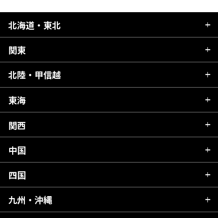
北海道・東北
関東
北海道
青森県
北陸・甲信越
茨城県
秋田県
栃木県
東海
新潟県
山形県
群馬県
富山県
関西
岐阜県
岩手県
埼玉県
石川県
静岡県
中国
滋賀県
宮城県
千葉県
福井県
愛知県
京都府
四国
広島県
福島県
東京都
山梨県
三重県
大阪府
岡山県
九州・沖縄
愛媛県
神奈川県
長野県
兵庫県