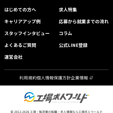
鳥取県
香川県
福岡県
はじめての方へ
求人特集
奈良県
島根県
高知県
佐賀県
キャリアアップ例
応募から就業までの流れ
和歌山県
山口県
徳島県
長崎県
スタッフインタビュー
コラム
大分県
よくあるご質問
公式LINE登録
熊本県
運営会社
宮崎県
鹿児島県
利用規約
個人情報保護方針
企業情報
沖縄県
© 2012-
2026
工場・製造業の転職・求人情報なら工場求人ワールド