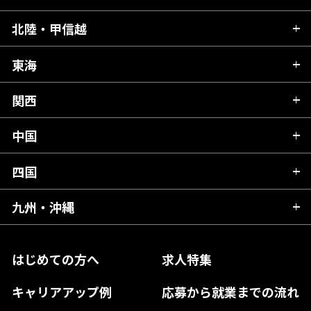
青森県
北陸・甲信越
茨城県
秋田県
栃木県
東海
新潟県
山形県
群馬県
富山県
関西
岐阜県
岩手県
埼玉県
石川県
静岡県
中国
滋賀県
宮城県
千葉県
福井県
愛知県
京都府
四国
広島県
福島県
東京都
山梨県
三重県
大阪府
岡山県
九州・沖縄
愛媛県
神奈川県
長野県
兵庫県
鳥取県
香川県
福岡県
はじめての方へ
求人特集
奈良県
島根県
高知県
佐賀県
キャリアアップ例
応募から就業までの流れ
和歌山県
山口県
徳島県
長崎県