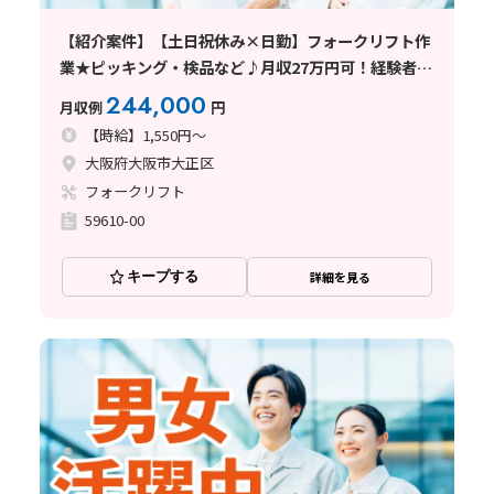
【紹介案件】【土日祝休み×日勤】フォークリフト作
業★ピッキング・検品など♪月収27万円可！経験者歓
迎◎
244,000
月収例
円
【時給】1,550円～
大阪府大阪市大正区
フォークリフト
59610-00
キープする
詳細を見る