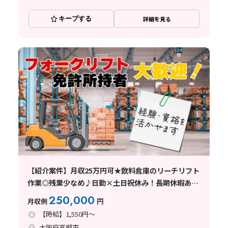
キープする
詳細を見る
【紹介案件】月収25万円可★飲料倉庫のリーチリフト
作業◎残業少なめ♪日勤×土日祝休み！長期休暇あり
☆
250,000
月収例
円
【時給】1,550円～
大阪府高槻市