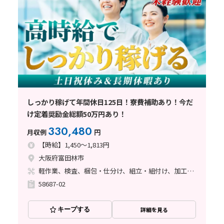
しっかり稼げて年間休日125日！寮費補助あり！今だ
け定着奨励金総額50万円あり！
330,480
月収例
円
【時給】1,450～1,813円
大阪府富田林市
軽作業、検査、梱包・仕分け、組立・組付け、加工、マシンオペレーター、フォークリフト、座り作業、立ち作業、バリ取り
58687-02
キープする
詳細を見る