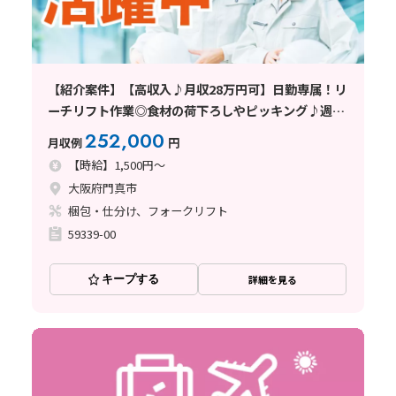
【紹介案件】【高収入♪月収28万円可】日勤専属！リ
ーチリフト作業◎食材の荷下ろしやピッキング♪週休
2日
252,000
月収例
円
【時給】1,500円～
大阪府門真市
梱包・仕分け、フォークリフト
59339-00
キープする
詳細を見る