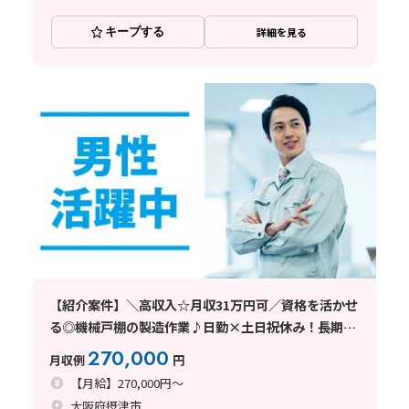
キープする
詳細を見る
【紹介案件】＼高収入☆月収31万円可／資格を活かせ
る◎機械戸棚の製造作業♪日勤×土日祝休み！長期休
暇あり
270,000
月収例
円
【月給】270,000円～
大阪府摂津市