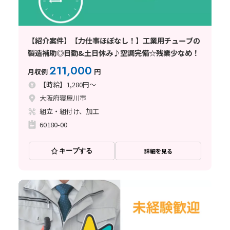
【紹介案件】【力仕事ほぼなし！】工業用チューブの
製造補助◎日勤&土日休み♪空調完備☆残業少なめ！
211,000
月収例
円
【時給】1,280円～
大阪府寝屋川市
組立・組付け、加工
60180-00
キープする
詳細を見る