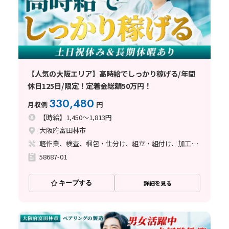
【人気の大阪エリア】高時給でしっかり稼げる/年間
休日125日/限定！定着金総額50万円！
330,480
月収例
円
【時給】1,450～1,813円
大阪府富田林市
軽作業、検査、梱包・仕分け、組立・組付け、加工、マシンオペレーター、フォークリフト、座り作業、立ち作業、バリ取り
58687-01
キープする
詳細を見る