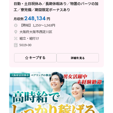
日勤・土日祝休み／長期休暇あり／物置のパーツの加
工／寮完備／期間限定ボーナスあり
248,134
月収例
円
【時給】1,250～1,563円
大阪府大阪市西淀川区
組立・組付け
5019-00
キープする
詳細を見る