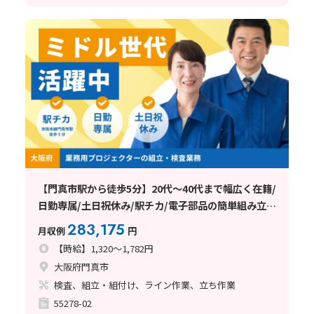
【門真市駅から徒歩5分】20代～40代まで幅広く在籍/
日勤専属/土日祝休み/駅チカ/電子部品の簡単組み立
て/期間限定の特典あり
283,175
月収例
円
【時給】1,320～1,782円
大阪府門真市
検査、組立・組付け、ライン作業、立ち作業
55278-02