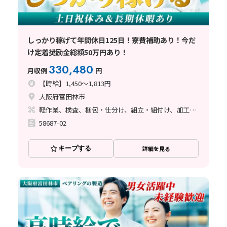
しっかり稼げて年間休日125日！寮費補助あり！今だ
け定着奨励金総額50万円あり！
330,480
月収例
円
【時給】1,450～1,813円
大阪府富田林市
軽作業、検査、梱包・仕分け、組立・組付け、加工、マシンオペレーター、フォークリフト、座り作業、立ち作業、バリ取り
58687-02
キープする
詳細を見る