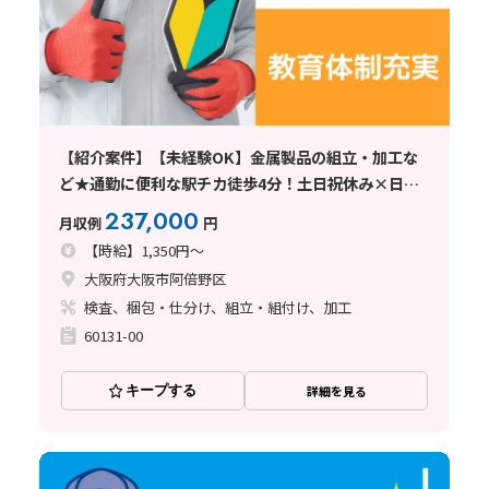
【紹介案件】【未経験OK】金属製品の組立・加工な
ど★通勤に便利な駅チカ徒歩4分！土日祝休み×日勤
♪残業少なめ◎
237,000
月収例
円
【時給】1,350円～
大阪府大阪市阿倍野区
検査、梱包・仕分け、組立・組付け、加工
60131-00
キープする
詳細を見る