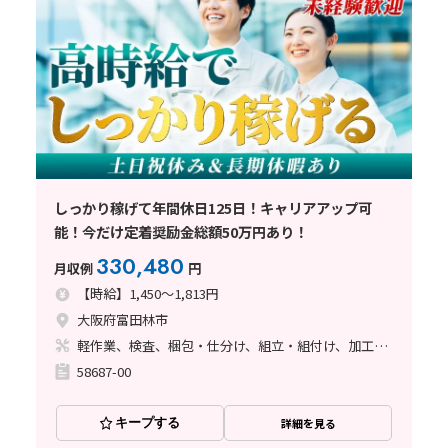
しっかり稼げて年間休日125日！キャリアアップ可
能！今だけ定着奨励金総額50万円あり！
330,480
月収例
円
【時給】1,450～1,813円
大阪府富田林市
軽作業、検査、梱包・仕分け、組立・組付け、加工、マシンオペレーター、フォークリフト、座り作業、立ち作業、バリ取り
58687-00
キープする
詳細を見る