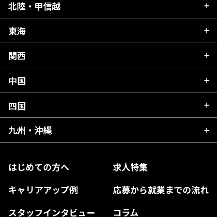
青森県
北陸・甲信越
茨城県
秋田県
栃木県
東海
新潟県
山形県
群馬県
富山県
関西
岐阜県
岩手県
埼玉県
石川県
静岡県
中国
滋賀県
宮城県
千葉県
福井県
愛知県
京都府
四国
広島県
福島県
東京都
山梨県
三重県
大阪府
岡山県
九州・沖縄
愛媛県
神奈川県
長野県
兵庫県
鳥取県
香川県
福岡県
はじめての方へ
求人特集
奈良県
島根県
高知県
佐賀県
キャリアアップ例
応募から就業までの流れ
和歌山県
山口県
徳島県
長崎県
スタッフインタビュー
コラム