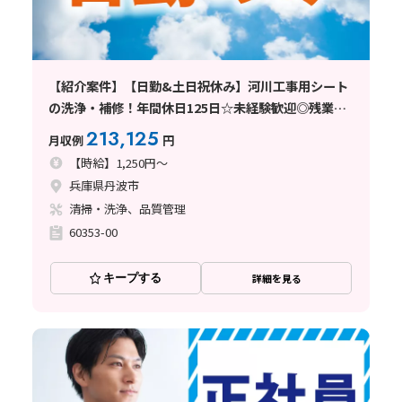
【紹介案件】【日勤&土日祝休み】河川工事用シート
の洗浄・補修！年間休日125日☆未経験歓迎◎残業少
なめ♪
213,125
月収例
円
【時給】1,250円～
兵庫県丹波市
清掃・洗浄、品質管理
60353-00
キープする
詳細を見る