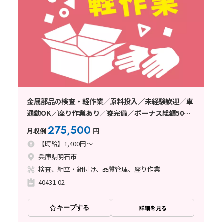
金属部品の検査・軽作業／原料投入／未経験歓迎／車
通勤OK／座り作業あり／寮完備／ボーナス総額50万
円
275,500
月収例
円
【時給】1,400円～
兵庫県明石市
検査、組立・組付け、品質管理、座り作業
40431-02
キープする
詳細を見る