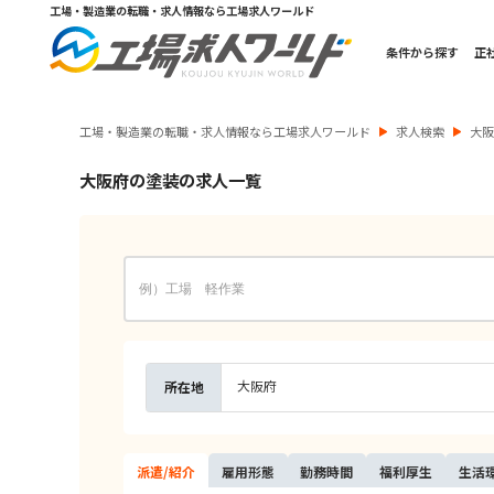
工場・製造業の転職・求人情報なら工場求人ワールド
条件から探す
正
工場・製造業の転職・求人情報なら工場求人ワールド
求人検索
大
大阪府の塗装の求人一覧
大阪府
所在地
派遣/
紹介
雇用
形態
勤務
時間
福利
厚生
生活