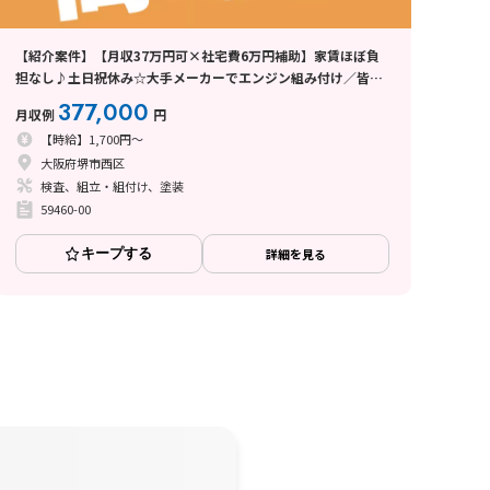
【紹介案件】【月収37万円可×社宅費6万円補助】家賃ほぼ負
担なし♪土日祝休み☆大手メーカーでエンジン組み付け／皆勤
手当20万支給あり！
377,000
月収例
円
【時給】1,700円～
大阪府堺市西区
検査、組立・組付け、塗装
59460-00
キープする
詳細を見る