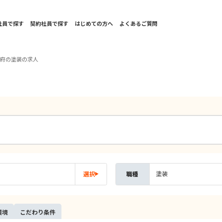
社員で探す
契約社員で探す
はじめての方へ
よくあるご質問
阪府の塗装の求人
塗装
選択
職種
環境
こだ
わり
条件