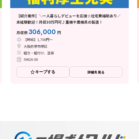
【紹介案件】＼一人暮らしデビューを応援☆社宅費補助あり／
未経験歓迎！月収30万円可♪重機や農機具の製造！
306,000
月収例
円
【時給】1,700円～
大阪府堺市堺区
組立・組付け、塗装
59626-00
キープする
詳細を見る