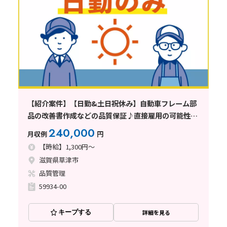
【紹介案件】【日勤&土日祝休み】自動車フレーム部
品の改善書作成などの品質保証♪直接雇用の可能性あ
り◎
240,000
月収例
円
【時給】1,300円～
滋賀県草津市
品質管理
59934-00
キープする
詳細を見る