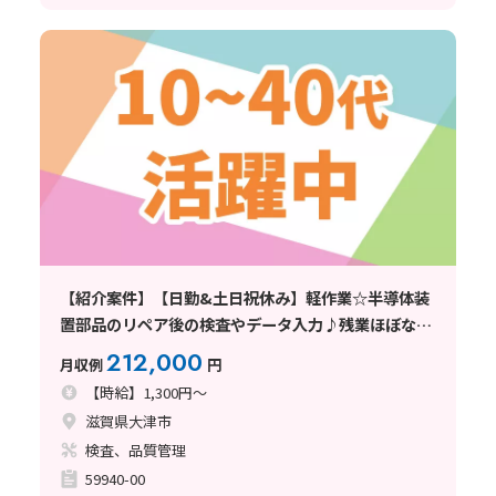
【紹介案件】【日勤&土日祝休み】軽作業☆半導体装
置部品のリペア後の検査やデータ入力♪残業ほぼなし
◎
212,000
月収例
円
【時給】1,300円～
滋賀県大津市
検査、品質管理
59940-00