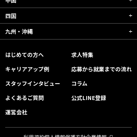
滋賀県
宮城県
千葉県
福井県
愛知県
京都府
四国
広島県
福島県
東京都
山梨県
三重県
大阪府
岡山県
九州・沖縄
愛媛県
神奈川県
長野県
兵庫県
鳥取県
香川県
福岡県
はじめての方へ
求人特集
奈良県
島根県
高知県
佐賀県
キャリアアップ例
応募から就業までの流れ
和歌山県
山口県
徳島県
長崎県
スタッフインタビュー
コラム
大分県
よくあるご質問
公式LINE登録
熊本県
運営会社
宮崎県
鹿児島県