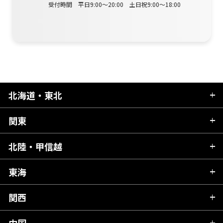
受付時間 平日9:00～20:00 土日祝9:00～18:00
北海道・東北
関東
北海道
青森県
北陸・甲信越
茨城県
秋田県
栃木県
東海
新潟県
山形県
群馬県
富山県
関西
岐阜県
岩手県
埼玉県
石川県
静岡県
中国